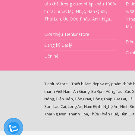
cấp chất lượng được nhập khẩu 100%
E: t
từ các nước: Mỹ, Nhật, Hàn Quốc,
A: 3
Thái Lan, Úc, Đức, Pháp, Anh, Nga…
Nẵng
Mở 
Giới thiệu Tienlunstore
Điều
Đăng ký Đại lý
Chín
Liên hệ
TienlunStore – Thiết bị làm đẹp và mỹ phẩm chính 
thành Việt Nam: An Giang, Bà Rịa – Vũng Tàu, Bắc G
Nông, Điện Biên, Đồng Nai, Đồng Tháp, Gia Lai, Hà
Sơn, Lào Cai, Long An, Nam Định, Nghệ An, Ninh Bì
Thái Nguyên, Thanh Hóa, Thừa Thiên Huế, Tiền Gian