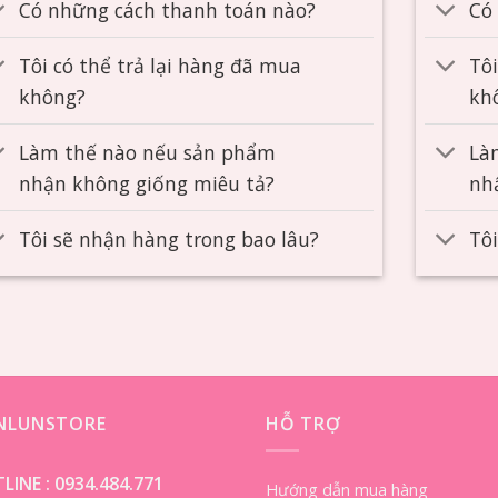
Có những cách thanh toán nào?
Có
Tôi có thể trả lại hàng đã mua
Tôi
không?
kh
Làm thế nào nếu sản phẩm
Là
nhận không giống miêu tả?
nh
Tôi sẽ nhận hàng trong bao lâu?
Tô
ENLUNSTORE
HỖ TRỢ
LINE :
0934.484.771
Hướng dẫn mua hàng