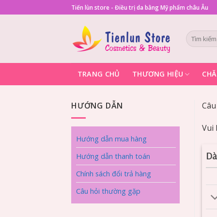
Skip
Tiến lùn store - Điều trị da bằng Mỹ phẩm châu Âu
to
content
Tìm
kiếm:
TRANG CHỦ
THƯƠNG HIỆU
CHĂ
HƯỚNG DẪN
Câu
Vui 
Hướng dẫn mua hàng
Dà
Hướng dẫn thanh toán
Chính sách đổi trả hàng
Câu hỏi thường gặp