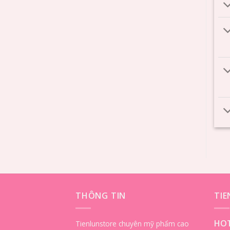
THÔNG TIN
TI
HOT
Tienlunstore chuyên mỹ phẩm cao