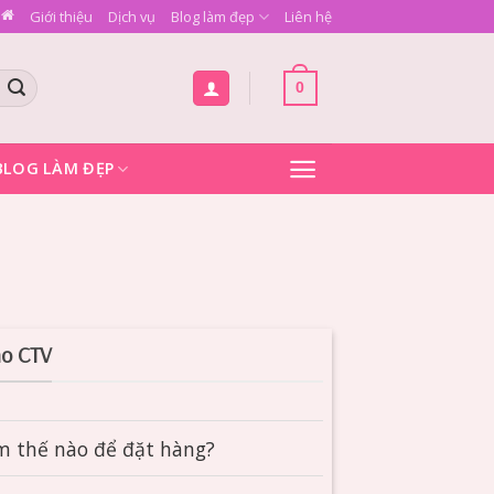
Giới thiệu
Dịch vụ
Blog làm đẹp
Liên hệ
0
BLOG LÀM ĐẸP
o CTV
m thế nào để đặt hàng?