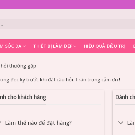
M SÓC DA
THIẾT BỊ LÀM ĐẸP
HIỆU QUẢ ĐIỀU TRỊ
 hỏi thường gặp
lòng đọc kỹ trước khi đặt câu hỏi. Trân trọng cảm ơn !
nh cho khách hàng
Dành ch
Làm thế nào để đặt hàng?
Là