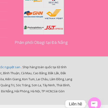
Phân phối Obagi tại Đà Nẵng
cốc nguyệt san
. Ship hàng toàn quốc tại 63 tỉnh
ớc, Bình Thuận, Cà Mau, Cao Bằng, Đắk Lắk, Đắk
Hòa, Kiên Giang, Kon Tum, Lai Châu, Lâm Đồng, Lạng
ảng Trị, Sóc Trăng, Sơn La, Tây Ninh, Thái Bình,
, Đà Nẵng, Hải Phòng, Hà Nội, TP HCM,Sài Gòn
Liên hệ