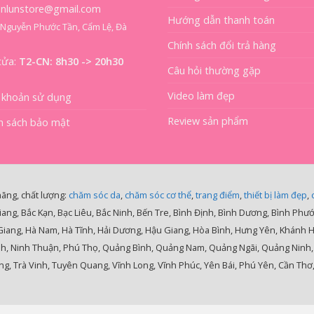
ienlunstore@gmail.com
Hướng dẫn thanh toán
8 Nguyễn Phước Tần, Cẩm Lệ, Đà
Chính sách đổi trả hàng
cửa:
T2-CN: 8h30 -> 20h30
Câu hỏi thường gặp
Video làm đẹp
 khoản sử dụng
Review sản phẩm
h sách bảo mật
hãng, chất lượng:
chăm sóc da
,
chăm sóc cơ thể
,
trang điểm
,
thiết bị làm đẹp
,
iang, Bắc Kạn, Bạc Liêu, Bắc Ninh, Bến Tre, Bình Định, Bình Dương, Bình Phư
 Giang, Hà Nam, Hà Tĩnh, Hải Dương, Hậu Giang, Hòa Bình, Hưng Yên, Khánh 
nh, Ninh Thuận, Phú Thọ, Quảng Bình, Quảng Nam, Quảng Ngãi, Quảng Ninh, Qu
g, Trà Vinh, Tuyên Quang, Vĩnh Long, Vĩnh Phúc, Yên Bái, Phú Yên, Cần Thơ