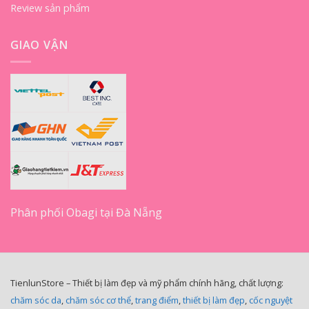
Review sản phẩm
GIAO VẬN
Phân phối Obagi tại Đà Nẵng
TienlunStore – Thiết bị làm đẹp và mỹ phẩm chính hãng, chất lượng:
chăm sóc da
,
chăm sóc cơ thể
,
trang điểm
,
thiết bị làm đẹp
,
cốc nguyệt