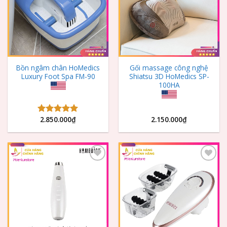
Bồn ngâm chân HoMedics
Gối massage công nghệ
Luxury Foot Spa FM-90
Shiatsu 3D HoMedics SP-
100HA
2.850.000
₫
2.150.000
₫
Được xếp
hạng
5.00
5 sao
Add to
Add to
Wishlist
Wishlist