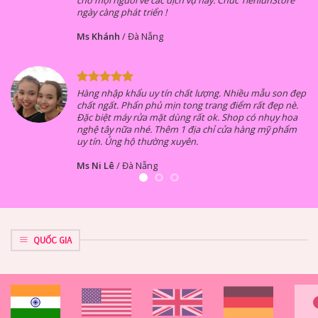
Cảm ơn Tienlunstore
Cassie Li
/
Biên Hoà
 đẹp
Kể từ lúc sử dụng sản phẩm của TienlunStore, tôi 
nè.
thực sự yên tâm khi bước ra đường. Mỹ phẩm chất
oa
lượng, đặc biệt sản phẩm Introderm hiệu quả nha
ẩm
chóng. Cám ơn TienlunStore rất nhiều, chúc shop
ngày càng phát triển hơn nữa.
Ms Trâm
/
Bếp Trâm Đà Nẵng
QUỐC GIA