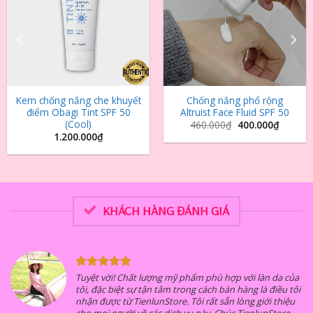
Kem chống nắng che khuyết
Chống nắng phổ rộng
điểm Obagi Tint SPF 50
Altruist Face Fluid SPF 50
(Cool)
460.000
₫
400.000
₫
1.200.000
₫
KHÁCH HÀNG ĐÁNH GIÁ
 của
Nhiều năm là khách hàng thường xuyên, tôi rất hà
 tôi
lòng về chất lượng dịch vụ do TienlunStore cung cấ
iệu
đặc biệt là các dịch vụ liên quan đến lĩnh vực làm đ
re
Tienlun có kiến thức về mỹ phẩm và làm đẹp sâu sắ