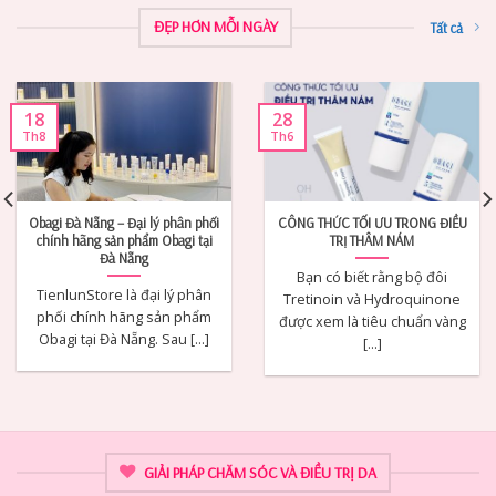
ĐẸP HƠN MỖI NGÀY
Tất cả
18
28
Th8
Th6
Obagi Đà Nẵng – Đại lý phân phối
CÔNG THỨC TỐI ƯU TRONG ĐIỀU
chính hãng sản phẩm Obagi tại
TRỊ THÂM NÁM
Đà Nẵng
Bạn có biết rằng bộ đôi
TienlunStore là đại lý phân
Tretinoin và Hydroquinone
phối chính hãng sản phẩm
được xem là tiêu chuẩn vàng
Obagi tại Đà Nẵng. Sau [...]
[...]
GIẢI PHÁP CHĂM SÓC VÀ ĐIỀU TRỊ DA