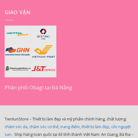
GIAO VẬN
Phân phối Obagi tại Đà Nẵng
TienlunStore – Thiết bị làm đẹp và mỹ phẩm chính hãng, chất lượng:
chăm sóc da
,
chăm sóc cơ thể
,
trang điểm
,
thiết bị làm đẹp
,
cốc nguyệt
san
. Ship hàng toàn quốc tại 63 tỉnh thành Việt Nam: An Giang, Bà Rịa –