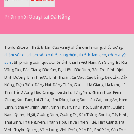
Phân phối Obagi tại Đà Nẵng
TienlunStore – Thiết bị làm đẹp và mỹ phẩm chính hãng, chất lượng:
chăm sóc da
,
chăm sóc cơ thể
,
trang điểm
,
thiết bị làm đẹp
,
cốc nguyệt
san
. Ship hàng toàn quốc tại 63 tỉnh thành Việt Nam: An Giang, Bà Rịa –
Vũng Tàu, Bắc Giang, Bắc Kạn, Bạc Liêu, Bắc Ninh, Bến Tre, Bình Định,
Bình Dương, Bình Phước, Bình Thuận, Cà Mau, Cao Bằng, Đắk Lắk, Đắk
Nông, Điện Biên, Đồng Nai, Đồng Tháp, Gia Lai, Hà Giang, Hà Nam, Hà
Tĩnh, Hải Dương, Hậu Giang, Hòa Bình, Hưng Yên, Khánh Hòa, Kiên
Giang, Kon Tum, Lai Châu, Lâm Đồng, Lạng Sơn, Lào Cai, Long An, Nam
Định, Nghệ An, Ninh Bình, Ninh Thuận, Phú Thọ, Quảng Bình, Quảng
Nam, Quảng Ngãi, Quảng Ninh, Quảng Trị, Sóc Trăng, Sơn La, Tây Ninh,
Thái Bình, Thái Nguyên, Thanh Hóa, Thừa Thiên Huế, Tiền Giang, Trà
Vinh, Tuyên Quang, Vĩnh Long, Vĩnh Phúc, Yên Bái, Phú Yên, Cần Thơ,