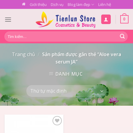
Skip
Giới thiệu
Dịch vụ
Blog làm đẹp
Liên hệ
to
content
0
Tìm
kiếm:
Trang chủ
/
Sản phẩm được gắn thẻ “Aloe vera
serum JA”
DANH MỤC
Add to