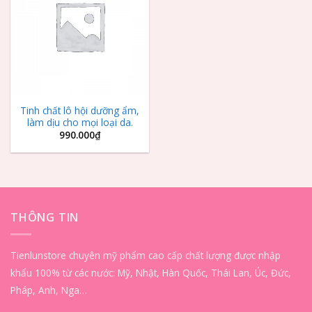
Wishlist
Tinh chất lô hội dưỡng ẩm,
làm dịu cho mọi loại da.
990.000
₫
THÔNG TIN
Tienlunstore chuyên mỹ phẩm cao cấp chất lượng được nhập
khẩu 100% từ các nước: Mỹ, Nhật, Hàn Quốc, Thái Lan, Úc, Đức,
Pháp, Anh, Nga…