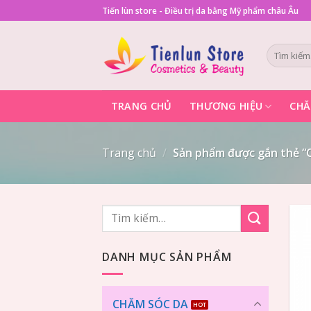
Skip
Tiến lùn store - Điều trị da bằng Mỹ phẩm châu Âu
to
content
Tìm
kiếm:
TRANG CHỦ
THƯƠNG HIỆU
CHĂ
Trang chủ
/
Sản phẩm được gắn thẻ “C
Tìm
kiếm:
DANH MỤC SẢN PHẨM
CHĂM SÓC DA