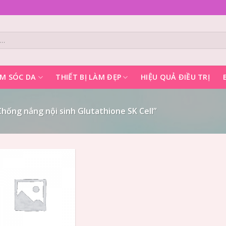
M SÓC DA
THIẾT BỊ LÀM ĐẸP
HIỆU QUẢ ĐIỀU TRỊ
hống nắng nội sinh Glutathione SK Cell”
Add to
Wishlist