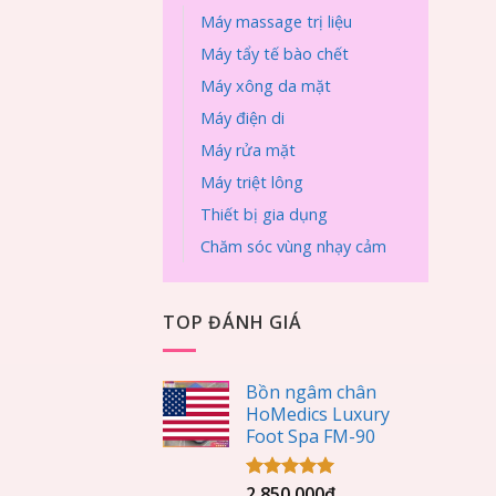
Máy massage trị liệu
Máy tẩy tế bào chết
Máy xông da mặt
Máy điện di
Máy rửa mặt
Máy triệt lông
Thiết bị gia dụng
Chăm sóc vùng nhạy cảm
TOP ĐÁNH GIÁ
Bồn ngâm chân
HoMedics Luxury
Foot Spa FM-90
2.850.000
₫
Được xếp