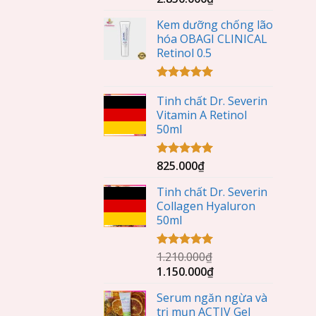
hạng
5.00
5 sao
Kem dưỡng chống lão
hóa OBAGI CLINICAL
Retinol 0.5
Được xếp
Tinh chất Dr. Severin
hạng
5.00
5 sao
Vitamin A Retinol
50ml
825.000
₫
Được xếp
hạng
5.00
5 sao
Tinh chất Dr. Severin
Collagen Hyaluron
50ml
1.210.000
₫
Được xếp
hạng
5.00
1.150.000
₫
5 sao
Serum ngăn ngừa và
trị mụn ACTIV Gel