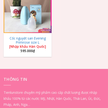
Wishlist
Cốc nguyệt san Evening
Primrose size L
[Nhập khẩu Hàn Quốc]
595.000
₫
THÔNG TIN
Tienlunstore chuyên mỹ phẩm cao cấp chất lượng được nhập
khẩu 100% từ các nước: Mỹ, Nhật, Hàn Quốc, Thái Lan, Úc, Đức,
Pháp, Anh, Nga…