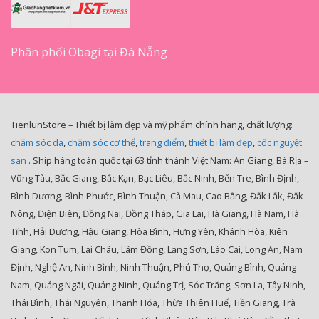
Phân phối Obagi tại Đà Nẵng
TienlunStore – Thiết bị làm đẹp và mỹ phẩm chính hãng, chất lượng:
chăm sóc da
,
chăm sóc cơ thể
,
trang điểm
,
thiết bị làm đẹp
,
cốc nguyệt
san
. Ship hàng toàn quốc tại 63 tỉnh thành Việt Nam: An Giang, Bà Rịa –
Vũng Tàu, Bắc Giang, Bắc Kạn, Bạc Liêu, Bắc Ninh, Bến Tre, Bình Định,
Bình Dương, Bình Phước, Bình Thuận, Cà Mau, Cao Bằng, Đắk Lắk, Đắk
Nông, Điện Biên, Đồng Nai, Đồng Tháp, Gia Lai, Hà Giang, Hà Nam, Hà
Tĩnh, Hải Dương, Hậu Giang, Hòa Bình, Hưng Yên, Khánh Hòa, Kiên
Giang, Kon Tum, Lai Châu, Lâm Đồng, Lạng Sơn, Lào Cai, Long An, Nam
Định, Nghệ An, Ninh Bình, Ninh Thuận, Phú Thọ, Quảng Bình, Quảng
Nam, Quảng Ngãi, Quảng Ninh, Quảng Trị, Sóc Trăng, Sơn La, Tây Ninh,
Thái Bình, Thái Nguyên, Thanh Hóa, Thừa Thiên Huế, Tiền Giang, Trà