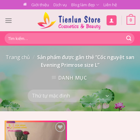
Skip
Giới thiệu
Dịch vụ
Blog làm đẹp
Liên hệ
to
content
0
Tìm
kiếm:
Trang chủ
/
Sản phẩm được gắn thẻ “Cốc nguyệt san
Evening Primrose size L”
DANH MỤC
Add to