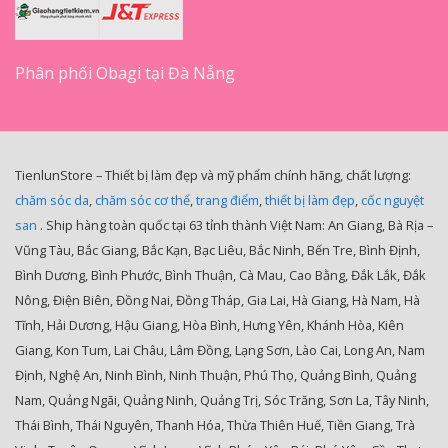
Phân phối Obagi tại Đà Nẵng
TienlunStore – Thiết bị làm đẹp và mỹ phẩm chính hãng, chất lượng:
chăm sóc da
,
chăm sóc cơ thể
,
trang điểm
,
thiết bị làm đẹp
,
cốc nguyệt
san
. Ship hàng toàn quốc tại 63 tỉnh thành Việt Nam: An Giang, Bà Rịa –
Vũng Tàu, Bắc Giang, Bắc Kạn, Bạc Liêu, Bắc Ninh, Bến Tre, Bình Định,
Bình Dương, Bình Phước, Bình Thuận, Cà Mau, Cao Bằng, Đắk Lắk, Đắk
Nông, Điện Biên, Đồng Nai, Đồng Tháp, Gia Lai, Hà Giang, Hà Nam, Hà
Tĩnh, Hải Dương, Hậu Giang, Hòa Bình, Hưng Yên, Khánh Hòa, Kiên
Giang, Kon Tum, Lai Châu, Lâm Đồng, Lạng Sơn, Lào Cai, Long An, Nam
Định, Nghệ An, Ninh Bình, Ninh Thuận, Phú Thọ, Quảng Bình, Quảng
Nam, Quảng Ngãi, Quảng Ninh, Quảng Trị, Sóc Trăng, Sơn La, Tây Ninh,
Thái Bình, Thái Nguyên, Thanh Hóa, Thừa Thiên Huế, Tiền Giang, Trà