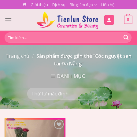
Skip
Giới thiệu
Dịch vụ
Blog làm đẹp
Liên hệ
to
content
0
Tìm
kiếm:
Trang chủ
/
Sản phẩm được gắn thẻ “Cốc nguyệt san
tại Đà Nẵng”
DANH MỤC
Add to