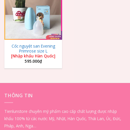
Wishlist
Cốc nguyệt san Evening
Primrose size L
[Nhập khẩu Hàn Quốc]
595.000
₫
THÔNG TIN
Tienlunstore chuyên mỹ phẩm cao cấp chất lượng được nhập
khẩu 100% từ các nước: Mỹ, Nhật, Hàn Quốc, Thái Lan, Úc, Đức,
Pháp, Anh, Nga…