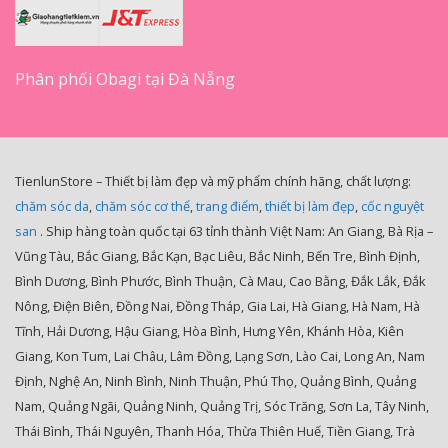
Phân phối Obagi tại Đà Nẵng
TienlunStore – Thiết bị làm đẹp và mỹ phẩm chính hãng, chất lượng:
chăm sóc da
,
chăm sóc cơ thể
,
trang điểm
,
thiết bị làm đẹp
,
cốc nguyệt
san
. Ship hàng toàn quốc tại 63 tỉnh thành Việt Nam: An Giang, Bà Rịa –
Vũng Tàu, Bắc Giang, Bắc Kạn, Bạc Liêu, Bắc Ninh, Bến Tre, Bình Định,
Bình Dương, Bình Phước, Bình Thuận, Cà Mau, Cao Bằng, Đắk Lắk, Đắk
Nông, Điện Biên, Đồng Nai, Đồng Tháp, Gia Lai, Hà Giang, Hà Nam, Hà
Tĩnh, Hải Dương, Hậu Giang, Hòa Bình, Hưng Yên, Khánh Hòa, Kiên
Giang, Kon Tum, Lai Châu, Lâm Đồng, Lạng Sơn, Lào Cai, Long An, Nam
Định, Nghệ An, Ninh Bình, Ninh Thuận, Phú Thọ, Quảng Bình, Quảng
Nam, Quảng Ngãi, Quảng Ninh, Quảng Trị, Sóc Trăng, Sơn La, Tây Ninh,
Thái Bình, Thái Nguyên, Thanh Hóa, Thừa Thiên Huế, Tiền Giang, Trà