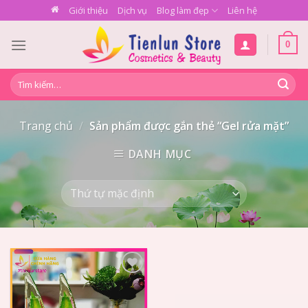
Skip
Giới thiệu
Dịch vụ
Blog làm đẹp
Liên hệ
to
content
0
Tìm
kiếm:
Trang chủ
/
Sản phẩm được gắn thẻ “Gel rửa mặt”
DANH MỤC
Add to
Wishlist