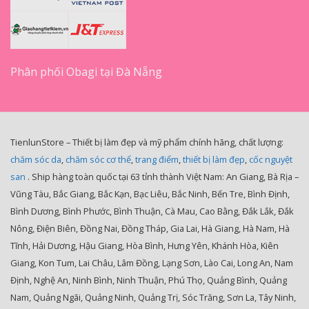
Phân phối Obagi tại Đà Nẵng
TienlunStore – Thiết bị làm đẹp và mỹ phẩm chính hãng, chất lượng:
chăm sóc da
,
chăm sóc cơ thể
,
trang điểm
,
thiết bị làm đẹp
,
cốc nguyệt
san
. Ship hàng toàn quốc tại 63 tỉnh thành Việt Nam: An Giang, Bà Rịa –
Vũng Tàu, Bắc Giang, Bắc Kạn, Bạc Liêu, Bắc Ninh, Bến Tre, Bình Định,
Bình Dương, Bình Phước, Bình Thuận, Cà Mau, Cao Bằng, Đắk Lắk, Đắk
Nông, Điện Biên, Đồng Nai, Đồng Tháp, Gia Lai, Hà Giang, Hà Nam, Hà
Tĩnh, Hải Dương, Hậu Giang, Hòa Bình, Hưng Yên, Khánh Hòa, Kiên
Giang, Kon Tum, Lai Châu, Lâm Đồng, Lạng Sơn, Lào Cai, Long An, Nam
Định, Nghệ An, Ninh Bình, Ninh Thuận, Phú Thọ, Quảng Bình, Quảng
Nam, Quảng Ngãi, Quảng Ninh, Quảng Trị, Sóc Trăng, Sơn La, Tây Ninh,