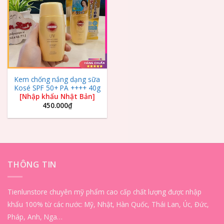
Wishlist
Kem chống nắng dạng sữa
Kosé SPF 50+ PA ++++ 40g
[Nhập khẩu Nhật Bản]
450.000
₫
THÔNG TIN
Tienlunstore chuyên mỹ phẩm cao cấp chất lượng được nhập
khẩu 100% từ các nước: Mỹ, Nhật, Hàn Quốc, Thái Lan, Úc, Đức,
Pháp, Anh, Nga…