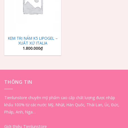
KEM TRỊ NÁM K5 LIPOGEL –
XUẤT XỨ ITALIA
1.800.000
₫
THÔNG TIN
Tienlunstore chuyên mỹ phẩm cao cấp chất lượng được nhập
khẩu 100% từ các nước: Mỹ, Nhật, Hàn Quốc, Thái Lan, Úc, Đức,
Pháp, Anh, Nga…
Giới thiệu Tienlunstore