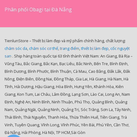
Phân phối Obagi tại Đà Nẵng
TienlunStore – Thiết bị làm đẹp và mỹ phẩm chính hãng, chất lượng:
chăm sóc da
,
chăm sóc cơ thể
,
trang điểm
,
thiết bị làm đẹp
,
cốc nguyệt
san
. Ship hàng toàn quốc tại 63 tỉnh thành Việt Nam: An Giang, Bà Rịa –
Vũng Tàu, Bắc Giang, Bắc Kạn, Bạc Liêu, Bắc Ninh, Bến Tre, Bình Định,
Bình Dương, Bình Phước, Bình Thuận, Cà Mau, Cao Bằng, Đắk Lắk, Đắk
Nông, Điện Biên, Đồng Nai, Đồng Tháp, Gia Lai, Hà Giang, Hà Nam, Hà
Tĩnh, Hải Dương, Hậu Giang, Hòa Bình, Hưng Yên, Khánh Hòa, Kiên
Giang, Kon Tum, Lai Châu, Lâm Đồng, Lạng Sơn, Lào Cai, Long An, Nam
Định, Nghệ An, Ninh Bình, Ninh Thuận, Phú Thọ, Quảng Bình, Quảng
Nam, Quảng Ngãi, Quảng Ninh, Quảng Trị, Sóc Trăng, Sơn La, Tây Ninh,
Thái Bình, Thái Nguyên, Thanh Hóa, Thừa Thiên Huế, Tiền Giang, Trà
Vinh, Tuyên Quang, Vĩnh Long, Vĩnh Phúc, Yên Bái, Phú Yên, Cần Thơ,
Đà Nẵng, Hải Phòng, Hà Nội, TP HCM,Sài Gòn