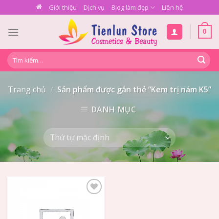
Skip
Giới thiệu
Dịch vụ
Blog làm đẹp
Liên hệ
to
content
0
Tìm
kiếm:
Trang chủ
/
Sản phẩm được gắn thẻ “Kem trị nám K5”
DANH MỤC
Add to
Wishlist