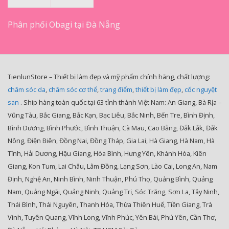
Phân phối Obagi tại Đà Nẵng
TienlunStore – Thiết bị làm đẹp và mỹ phẩm chính hãng, chất lượng:
chăm sóc da
,
chăm sóc cơ thể
,
trang điểm
,
thiết bị làm đẹp
,
cốc nguyệt
san
. Ship hàng toàn quốc tại 63 tỉnh thành Việt Nam: An Giang, Bà Rịa –
Vũng Tàu, Bắc Giang, Bắc Kạn, Bạc Liêu, Bắc Ninh, Bến Tre, Bình Định,
Bình Dương, Bình Phước, Bình Thuận, Cà Mau, Cao Bằng, Đắk Lắk, Đắk
Nông, Điện Biên, Đồng Nai, Đồng Tháp, Gia Lai, Hà Giang, Hà Nam, Hà
Tĩnh, Hải Dương, Hậu Giang, Hòa Bình, Hưng Yên, Khánh Hòa, Kiên
Giang, Kon Tum, Lai Châu, Lâm Đồng, Lạng Sơn, Lào Cai, Long An, Nam
Định, Nghệ An, Ninh Bình, Ninh Thuận, Phú Thọ, Quảng Bình, Quảng
Nam, Quảng Ngãi, Quảng Ninh, Quảng Trị, Sóc Trăng, Sơn La, Tây Ninh,
Thái Bình, Thái Nguyên, Thanh Hóa, Thừa Thiên Huế, Tiền Giang, Trà
Vinh, Tuyên Quang, Vĩnh Long, Vĩnh Phúc, Yên Bái, Phú Yên, Cần Thơ,