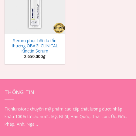
Serum phục hồi da tổn
thương OBAGI CLINICAL
Kinetin Serum
2.650.000
₫
THÔNG TIN
Tienlunstore chuyên mỹ phẩm cao cấp chất lượng được nhập
khẩu 100% từ các nước: Mỹ, Nhật, Hàn Quốc, Thái Lan, Úc, Đức,
Pháp, Anh, Nga…