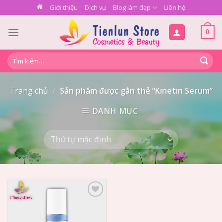
Skip
Giới thiệu
Dịch vụ
Blog làm đẹp
Liên hệ
to
content
0
Tìm
kiếm:
Trang chủ
/
Sản phẩm được gắn thẻ “Kinetin Serum”
DANH MỤC
Add to
Wishlist