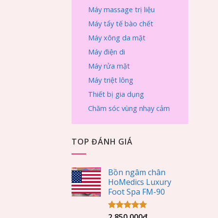
Máy massage trị liệu
Máy tẩy tế bào chết
Máy xông da mặt
Máy điện di
Máy rửa mặt
Máy triệt lông
Thiết bị gia dụng
Chăm sóc vùng nhạy cảm
TOP ĐÁNH GIÁ
Bồn ngâm chân
HoMedics Luxury
Foot Spa FM-90
2.850.000
₫
Được xếp