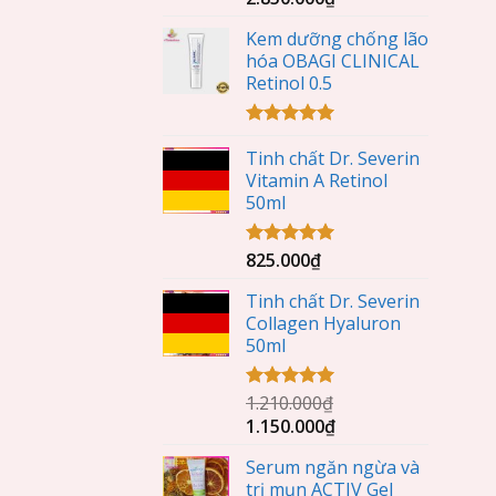
hạng
5.00
5 sao
Kem dưỡng chống lão
hóa OBAGI CLINICAL
Retinol 0.5
Được xếp
Tinh chất Dr. Severin
hạng
5.00
5 sao
Vitamin A Retinol
50ml
825.000
₫
Được xếp
hạng
5.00
5 sao
Tinh chất Dr. Severin
Collagen Hyaluron
50ml
1.210.000
₫
Được xếp
hạng
5.00
1.150.000
₫
5 sao
Serum ngăn ngừa và
trị mụn ACTIV Gel