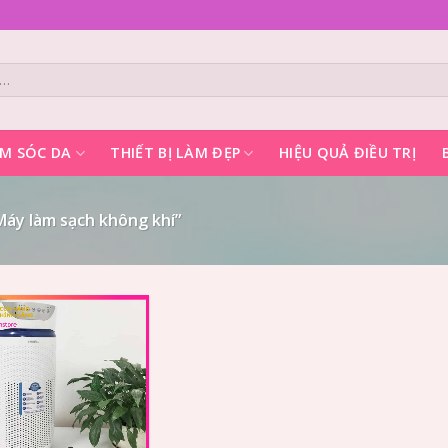
M SÓC DA
THIẾT BỊ LÀM ĐẸP
HIỆU QUẢ ĐIỀU TRỊ
áy làm sạch không khí”
Add to
Wishlist