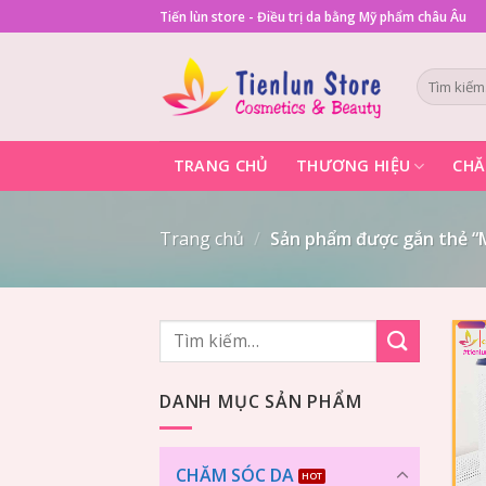
Skip
Tiến lùn store - Điều trị da bằng Mỹ phẩm châu Âu
to
content
Tìm
kiếm:
TRANG CHỦ
THƯƠNG HIỆU
CHĂ
Trang chủ
/
Sản phẩm được gắn thẻ “M
Tìm
kiếm:
DANH MỤC SẢN PHẨM
CHĂM SÓC DA