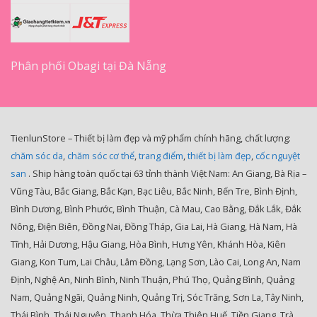
Phân phối Obagi tại Đà Nẵng
TienlunStore – Thiết bị làm đẹp và mỹ phẩm chính hãng, chất lượng:
chăm sóc da
,
chăm sóc cơ thể
,
trang điểm
,
thiết bị làm đẹp
,
cốc nguyệt
san
. Ship hàng toàn quốc tại 63 tỉnh thành Việt Nam: An Giang, Bà Rịa –
Vũng Tàu, Bắc Giang, Bắc Kạn, Bạc Liêu, Bắc Ninh, Bến Tre, Bình Định,
Bình Dương, Bình Phước, Bình Thuận, Cà Mau, Cao Bằng, Đắk Lắk, Đắk
Nông, Điện Biên, Đồng Nai, Đồng Tháp, Gia Lai, Hà Giang, Hà Nam, Hà
Tĩnh, Hải Dương, Hậu Giang, Hòa Bình, Hưng Yên, Khánh Hòa, Kiên
Giang, Kon Tum, Lai Châu, Lâm Đồng, Lạng Sơn, Lào Cai, Long An, Nam
Định, Nghệ An, Ninh Bình, Ninh Thuận, Phú Thọ, Quảng Bình, Quảng
Nam, Quảng Ngãi, Quảng Ninh, Quảng Trị, Sóc Trăng, Sơn La, Tây Ninh,
Thái Bình, Thái Nguyên, Thanh Hóa, Thừa Thiên Huế, Tiền Giang, Trà