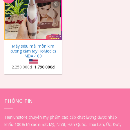
Wishlist
Máy siêu mài mòn kim
cương cầm tay HoMedics
MDA-100
2.250.000
₫
1.790.000
₫
THÔNG TIN
Tienlunstore chuyên mỹ phẩm cao cấp chất lượng được nhập
khẩu 100% từ các nước: Mỹ, Nhật, Hàn Quốc, Thái Lan, Úc, Đức,