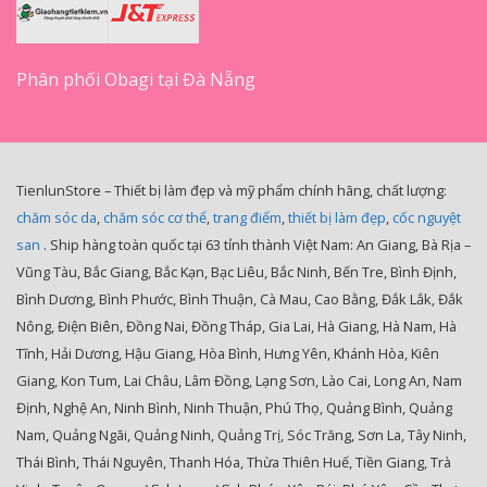
Phân phối Obagi tại Đà Nẵng
TienlunStore – Thiết bị làm đẹp và mỹ phẩm chính hãng, chất lượng:
chăm sóc da
,
chăm sóc cơ thể
,
trang điểm
,
thiết bị làm đẹp
,
cốc nguyệt
san
. Ship hàng toàn quốc tại 63 tỉnh thành Việt Nam: An Giang, Bà Rịa –
Vũng Tàu, Bắc Giang, Bắc Kạn, Bạc Liêu, Bắc Ninh, Bến Tre, Bình Định,
Bình Dương, Bình Phước, Bình Thuận, Cà Mau, Cao Bằng, Đắk Lắk, Đắk
Nông, Điện Biên, Đồng Nai, Đồng Tháp, Gia Lai, Hà Giang, Hà Nam, Hà
Tĩnh, Hải Dương, Hậu Giang, Hòa Bình, Hưng Yên, Khánh Hòa, Kiên
Giang, Kon Tum, Lai Châu, Lâm Đồng, Lạng Sơn, Lào Cai, Long An, Nam
Định, Nghệ An, Ninh Bình, Ninh Thuận, Phú Thọ, Quảng Bình, Quảng
Nam, Quảng Ngãi, Quảng Ninh, Quảng Trị, Sóc Trăng, Sơn La, Tây Ninh,
Thái Bình, Thái Nguyên, Thanh Hóa, Thừa Thiên Huế, Tiền Giang, Trà