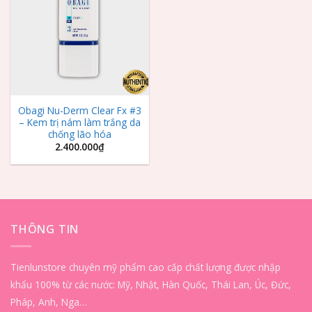
Wishlist
Obagi Nu-Derm Clear Fx #3
– Kem trị nám làm trắng da
chống lão hóa
2.400.000
₫
THÔNG TIN
Tienlunstore chuyên mỹ phẩm cao cấp chất lượng được nhập
khẩu 100% từ các nước: Mỹ, Nhật, Hàn Quốc, Thái Lan, Úc, Đức,
Pháp, Anh, Nga…