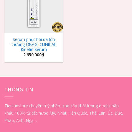
Serum phục hồi da tổn
thương OBAGI CLINICAL
Kinetin Serum
2.650.000
₫
THÔNG TIN
Tienlunstore chuyên mỹ phẩm cao cấp chất lượng được nhập
khẩu 100% từ các nước: Mỹ, Nhật, Hàn Quốc, Thái Lan, Úc, Đức,
Pháp, Anh, Nga…