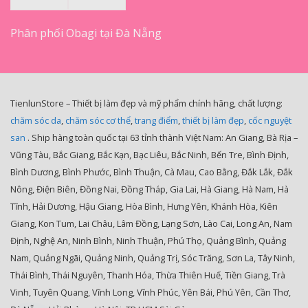
Phân phối Obagi tại Đà Nẵng
TienlunStore – Thiết bị làm đẹp và mỹ phẩm chính hãng, chất lượng:
chăm sóc da
,
chăm sóc cơ thể
,
trang điểm
,
thiết bị làm đẹp
,
cốc nguyệt
san
. Ship hàng toàn quốc tại 63 tỉnh thành Việt Nam: An Giang, Bà Rịa –
Vũng Tàu, Bắc Giang, Bắc Kạn, Bạc Liêu, Bắc Ninh, Bến Tre, Bình Định,
Bình Dương, Bình Phước, Bình Thuận, Cà Mau, Cao Bằng, Đắk Lắk, Đắk
Nông, Điện Biên, Đồng Nai, Đồng Tháp, Gia Lai, Hà Giang, Hà Nam, Hà
Tĩnh, Hải Dương, Hậu Giang, Hòa Bình, Hưng Yên, Khánh Hòa, Kiên
Giang, Kon Tum, Lai Châu, Lâm Đồng, Lạng Sơn, Lào Cai, Long An, Nam
Định, Nghệ An, Ninh Bình, Ninh Thuận, Phú Thọ, Quảng Bình, Quảng
Nam, Quảng Ngãi, Quảng Ninh, Quảng Trị, Sóc Trăng, Sơn La, Tây Ninh,
Thái Bình, Thái Nguyên, Thanh Hóa, Thừa Thiên Huế, Tiền Giang, Trà
Vinh, Tuyên Quang, Vĩnh Long, Vĩnh Phúc, Yên Bái, Phú Yên, Cần Thơ,