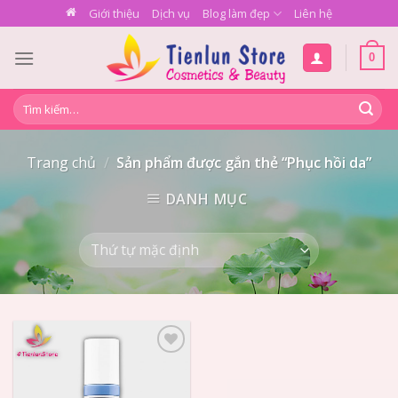
Skip
Giới thiệu
Dịch vụ
Blog làm đẹp
Liên hệ
to
content
0
Tìm
kiếm:
Trang chủ
/
Sản phẩm được gắn thẻ “Phục hồi da”
DANH MỤC
Add to
Wishlist