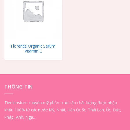
Wishlist
Florence Organic Serum
Vitamin C
THÔNG TIN
Tienlunstore chuyên mỹ phẩm cao cấp chất lượng được nhập
khẩu 100% từ các nước: Mỹ, Nhật, Hàn Quốc, Thái Lan, Úc, Đức,
Pháp, Anh, Nga…