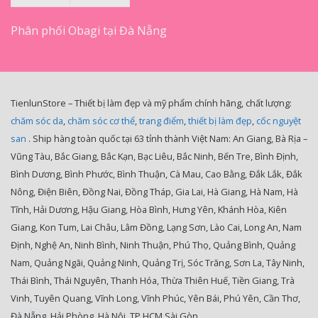
Phân phối Obagi tại Đà Nẵng
TienlunStore – Thiết bị làm đẹp và mỹ phẩm chính hãng, chất lượng:
chăm sóc da
,
chăm sóc cơ thể
,
trang điểm
,
thiết bị làm đẹp
,
cốc nguyệt
san
. Ship hàng toàn quốc tại 63 tỉnh thành Việt Nam: An Giang, Bà Rịa –
Vũng Tàu, Bắc Giang, Bắc Kạn, Bạc Liêu, Bắc Ninh, Bến Tre, Bình Định,
Bình Dương, Bình Phước, Bình Thuận, Cà Mau, Cao Bằng, Đắk Lắk, Đắk
Nông, Điện Biên, Đồng Nai, Đồng Tháp, Gia Lai, Hà Giang, Hà Nam, Hà
Tĩnh, Hải Dương, Hậu Giang, Hòa Bình, Hưng Yên, Khánh Hòa, Kiên
Giang, Kon Tum, Lai Châu, Lâm Đồng, Lạng Sơn, Lào Cai, Long An, Nam
Định, Nghệ An, Ninh Bình, Ninh Thuận, Phú Thọ, Quảng Bình, Quảng
Nam, Quảng Ngãi, Quảng Ninh, Quảng Trị, Sóc Trăng, Sơn La, Tây Ninh,
Thái Bình, Thái Nguyên, Thanh Hóa, Thừa Thiên Huế, Tiền Giang, Trà
Vinh, Tuyên Quang, Vĩnh Long, Vĩnh Phúc, Yên Bái, Phú Yên, Cần Thơ,
Đà Nẵng, Hải Phòng, Hà Nội, TP HCM,Sài Gòn