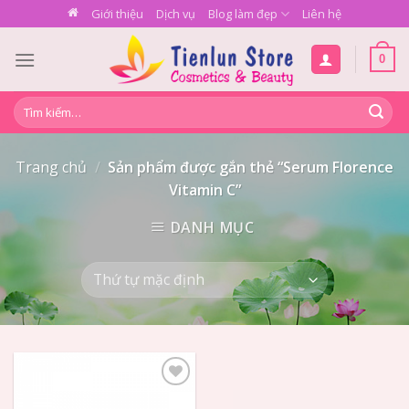
Skip
Giới thiệu
Dịch vụ
Blog làm đẹp
Liên hệ
to
content
0
Tìm
kiếm:
Trang chủ
/
Sản phẩm được gắn thẻ “Serum Florence
Vitamin C”
DANH MỤC
Add to