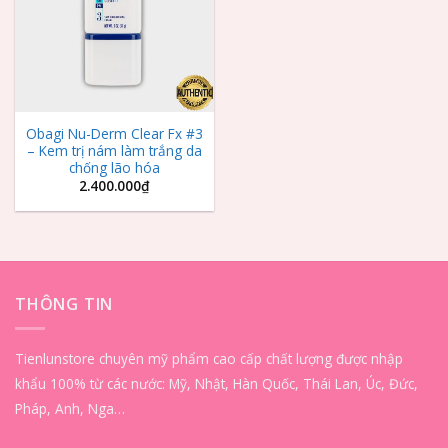
Obagi Nu-Derm Clear Fx #3
– Kem trị nám làm trắng da
chống lão hóa
2.400.000
₫
THÔNG TIN
Tienlunstore chuyên mỹ phẩm cao cấp chất lượng được nhập
khẩu 100% từ các nước: Mỹ, Nhật, Hàn Quốc, Thái Lan, Úc, Đức,
Pháp, Anh, Nga…