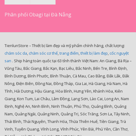
Phân phối Obagi tại Đà Nẵng
TienlunStore – Thiết bị làm đẹp và mỹ phẩm chính hãng, chất lượng:
chăm sóc da
,
chăm sóc cơ thể
,
trang điểm
,
thiết bị làm đẹp
,
cốc nguyệt
san
. Ship hàng toàn quốc tại 63 tỉnh thành Việt Nam: An Giang, Bà Rịa –
Vũng Tàu, Bắc Giang, Bắc Kạn, Bạc Liêu, Bắc Ninh, Bến Tre, Bình Định,
Bình Dương, Bình Phước, Bình Thuận, Cà Mau, Cao Bằng, Đắk Lắk, Đắk
Nông, Điện Biên, Đồng Nai, Đồng Tháp, Gia Lai, Hà Giang, Hà Nam, Hà
Tĩnh, Hải Dương, Hậu Giang, Hòa Bình, Hưng Yên, Khánh Hòa, Kiên
Giang, Kon Tum, Lai Châu, Lâm Đồng, Lạng Sơn, Lào Cai, Long An, Nam
Định, Nghệ An, Ninh Bình, Ninh Thuận, Phú Thọ, Quảng Bình, Quảng
Nam, Quảng Ngãi, Quảng Ninh, Quảng Trị, Sóc Trăng, Sơn La, Tây Ninh,
Thái Bình, Thái Nguyên, Thanh Hóa, Thừa Thiên Huế, Tiền Giang, Trà
Vinh, Tuyên Quang, Vĩnh Long, Vĩnh Phúc, Yên Bái, Phú Yên, Cần Thơ,