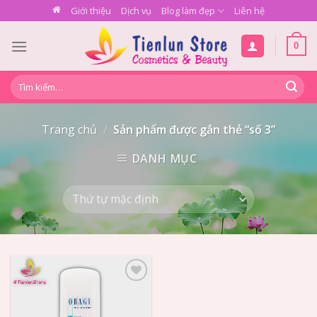
Skip
Giới thiệu
Dịch vụ
Blog làm đẹp
Liên hệ
to
content
0
Tìm
kiếm:
Trang chủ
/
Sản phẩm được gắn thẻ “số 3”
DANH MỤC
Add to
Wishlist