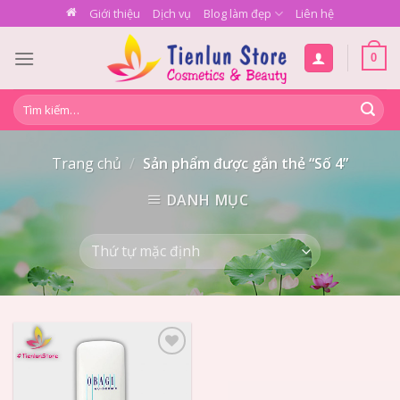
Skip
Giới thiệu
Dịch vụ
Blog làm đẹp
Liên hệ
to
content
0
Tìm
kiếm:
Trang chủ
/
Sản phẩm được gắn thẻ “Số 4”
DANH MỤC
Add to
Wishlist