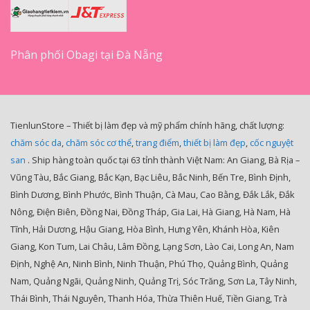
Phân phối Obagi tại Đà Nẵng
TienlunStore – Thiết bị làm đẹp và mỹ phẩm chính hãng, chất lượng:
chăm sóc da
,
chăm sóc cơ thể
,
trang điểm
,
thiết bị làm đẹp
,
cốc nguyệt
san
. Ship hàng toàn quốc tại 63 tỉnh thành Việt Nam: An Giang, Bà Rịa –
Vũng Tàu, Bắc Giang, Bắc Kạn, Bạc Liêu, Bắc Ninh, Bến Tre, Bình Định,
Bình Dương, Bình Phước, Bình Thuận, Cà Mau, Cao Bằng, Đắk Lắk, Đắk
Nông, Điện Biên, Đồng Nai, Đồng Tháp, Gia Lai, Hà Giang, Hà Nam, Hà
Tĩnh, Hải Dương, Hậu Giang, Hòa Bình, Hưng Yên, Khánh Hòa, Kiên
Giang, Kon Tum, Lai Châu, Lâm Đồng, Lạng Sơn, Lào Cai, Long An, Nam
Định, Nghệ An, Ninh Bình, Ninh Thuận, Phú Thọ, Quảng Bình, Quảng
Nam, Quảng Ngãi, Quảng Ninh, Quảng Trị, Sóc Trăng, Sơn La, Tây Ninh,
Thái Bình, Thái Nguyên, Thanh Hóa, Thừa Thiên Huế, Tiền Giang, Trà