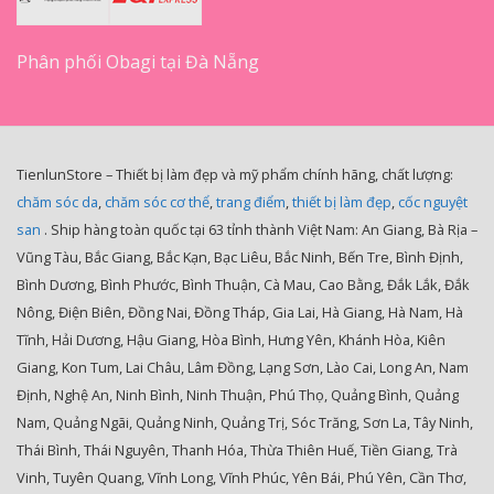
Phân phối Obagi tại Đà Nẵng
TienlunStore – Thiết bị làm đẹp và mỹ phẩm chính hãng, chất lượng:
chăm sóc da
,
chăm sóc cơ thể
,
trang điểm
,
thiết bị làm đẹp
,
cốc nguyệt
san
. Ship hàng toàn quốc tại 63 tỉnh thành Việt Nam: An Giang, Bà Rịa –
Vũng Tàu, Bắc Giang, Bắc Kạn, Bạc Liêu, Bắc Ninh, Bến Tre, Bình Định,
Bình Dương, Bình Phước, Bình Thuận, Cà Mau, Cao Bằng, Đắk Lắk, Đắk
Nông, Điện Biên, Đồng Nai, Đồng Tháp, Gia Lai, Hà Giang, Hà Nam, Hà
Tĩnh, Hải Dương, Hậu Giang, Hòa Bình, Hưng Yên, Khánh Hòa, Kiên
Giang, Kon Tum, Lai Châu, Lâm Đồng, Lạng Sơn, Lào Cai, Long An, Nam
Định, Nghệ An, Ninh Bình, Ninh Thuận, Phú Thọ, Quảng Bình, Quảng
Nam, Quảng Ngãi, Quảng Ninh, Quảng Trị, Sóc Trăng, Sơn La, Tây Ninh,
Thái Bình, Thái Nguyên, Thanh Hóa, Thừa Thiên Huế, Tiền Giang, Trà
Vinh, Tuyên Quang, Vĩnh Long, Vĩnh Phúc, Yên Bái, Phú Yên, Cần Thơ,