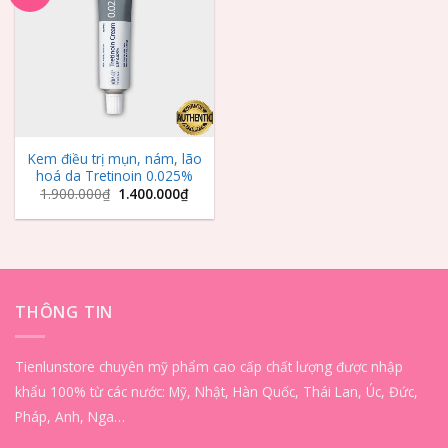
Wishlist
Kem điều trị mụn, nám, lão
hoá da Tretinoin 0.025%
1.900.000
₫
1.400.000
₫
THÔNG TIN
Tienlunstore chuyên mỹ phẩm cao cấp chất lượng được nhập
khẩu 100% từ các nước: Mỹ, Nhật, Hàn Quốc, Thái Lan, Úc, Đức,
Pháp, Anh, Nga…