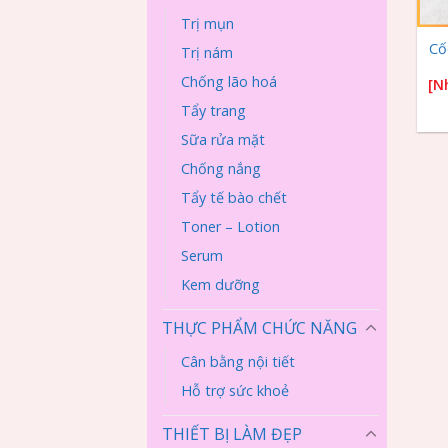
+
Trị mụn
Cố
Trị nám
Chống lão hoá
[N
Tẩy trang
Sữa rửa mặt
Chống nắng
Tẩy tế bào chết
Toner – Lotion
Serum
Kem dưỡng
THỰC PHẨM CHỨC NĂNG
Cân bằng nội tiết
Hỗ trợ sức khoẻ
THIẾT BỊ LÀM ĐẸP