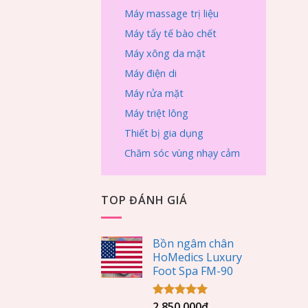
Máy massage trị liệu
Máy tẩy tế bào chết
Máy xông da mặt
Máy điện di
Máy rửa mặt
Máy triệt lông
Thiết bị gia dụng
Chăm sóc vùng nhạy cảm
TOP ĐÁNH GIÁ
Bồn ngâm chân
HoMedics Luxury
Foot Spa FM-90
2.850.000
₫
Được xếp