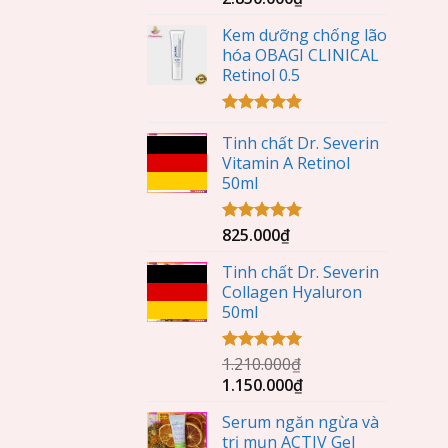
hạng
5.00
5 sao
Kem dưỡng chống lão
hóa OBAGI CLINICAL
Retinol 0.5
Được xếp
Tinh chất Dr. Severin
hạng
5.00
5 sao
Vitamin A Retinol
50ml
825.000
₫
Được xếp
hạng
5.00
5 sao
Tinh chất Dr. Severin
Collagen Hyaluron
50ml
1.210.000
₫
Được xếp
hạng
5.00
1.150.000
₫
5 sao
Serum ngăn ngừa và
trị mụn ACTIV Gel