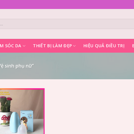
M SÓC DA
THIẾT BỊ LÀM ĐẸP
HIỆU QUẢ ĐIỀU TRỊ
ệ sinh phụ nữ”
Add to
Wishlist