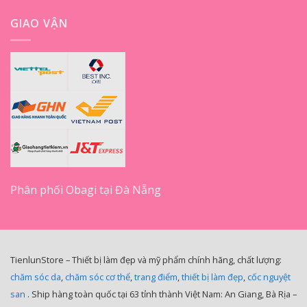
GIAO VẬN
Phân phối Obagi tại Đà Nẵng
TienlunStore – Thiết bị làm đẹp và mỹ phẩm chính hãng, chất lượng:
chăm sóc da
,
chăm sóc cơ thể
,
trang điểm
,
thiết bị làm đẹp
,
cốc nguyệt
san
. Ship hàng toàn quốc tại 63 tỉnh thành Việt Nam: An Giang, Bà Rịa –