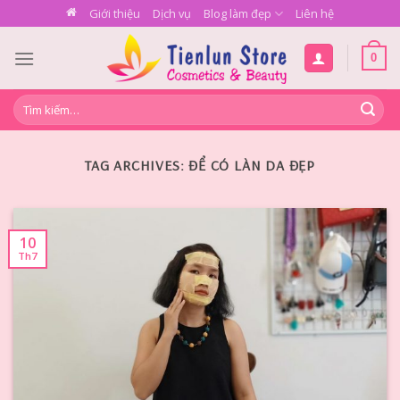
Skip
Giới thiệu
Dịch vụ
Blog làm đẹp
Liên hệ
to
content
0
Tìm
kiếm:
TAG ARCHIVES:
ĐỂ CÓ LÀN DA ĐẸP
10
Th7