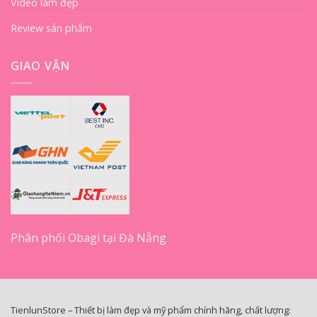
Video làm đẹp
Review sản phẩm
GIAO VẬN
Phân phối Obagi tại Đà Nẵng
TienlunStore – Thiết bị làm đẹp và mỹ phẩm chính hãng, chất lượng: