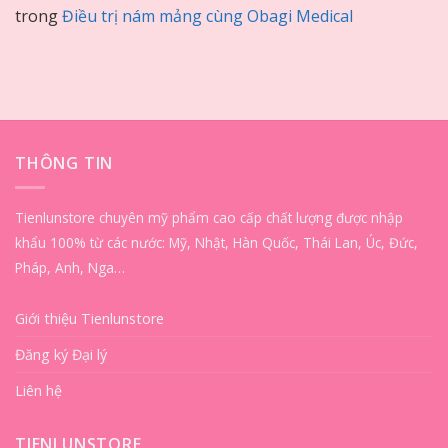
trong
Điều trị nám mảng cùng Obagi Medical
THÔNG TIN
Tienlunstore chuyên mỹ phẩm cao cấp chất lượng được nhập
khẩu 100% từ các nước: Mỹ, Nhật, Hàn Quốc, Thái Lan, Úc, Đức,
Pháp, Anh, Nga…
Giới thiệu Tienlunstore
Đăng ký Đại lý
Liên hệ
TIENLUNSTORE