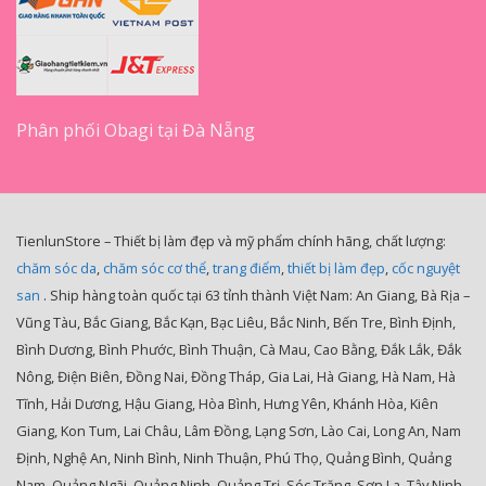
Phân phối Obagi tại Đà Nẵng
TienlunStore – Thiết bị làm đẹp và mỹ phẩm chính hãng, chất lượng:
chăm sóc da
,
chăm sóc cơ thể
,
trang điểm
,
thiết bị làm đẹp
,
cốc nguyệt
san
. Ship hàng toàn quốc tại 63 tỉnh thành Việt Nam: An Giang, Bà Rịa –
Vũng Tàu, Bắc Giang, Bắc Kạn, Bạc Liêu, Bắc Ninh, Bến Tre, Bình Định,
Bình Dương, Bình Phước, Bình Thuận, Cà Mau, Cao Bằng, Đắk Lắk, Đắk
Nông, Điện Biên, Đồng Nai, Đồng Tháp, Gia Lai, Hà Giang, Hà Nam, Hà
Tĩnh, Hải Dương, Hậu Giang, Hòa Bình, Hưng Yên, Khánh Hòa, Kiên
Giang, Kon Tum, Lai Châu, Lâm Đồng, Lạng Sơn, Lào Cai, Long An, Nam
Định, Nghệ An, Ninh Bình, Ninh Thuận, Phú Thọ, Quảng Bình, Quảng
Nam, Quảng Ngãi, Quảng Ninh, Quảng Trị, Sóc Trăng, Sơn La, Tây Ninh,