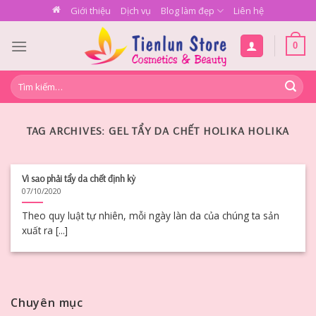
Skip
Giới thiệu
Dịch vụ
Blog làm đẹp
Liên hệ
to
content
0
Tìm
kiếm:
TAG ARCHIVES:
GEL TẨY DA CHẾT HOLIKA HOLIKA
Vì sao phải tẩy da chết định kỳ
07/10/2020
Theo quy luật tự nhiên, mỗi ngày làn da của chúng ta sản
xuất ra [...]
Chuyên mục