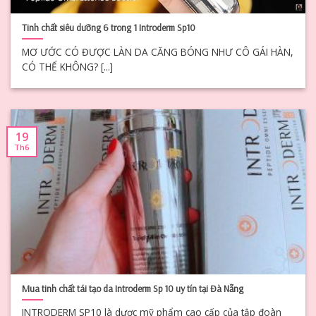
Tinh chất siêu dưỡng 6 trong 1 Introderm Sp10
MƠ ƯỚC CÓ ĐƯỢC LÀN DA CĂNG BÓNG NHƯ CÔ GÁI HÀN,
CÓ THỂ KHÔNG? [...]
19
Th6
Mua tinh chất tái tạo da Introderm Sp 10 uy tín tại Đà Nẵng
INTRODERM SP10 là dược mỹ phẩm cao cấp của tập đoàn