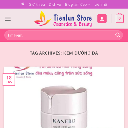
Skip
Giới thiệu
Dịch vụ
Blog làm đẹp
Liên hệ
to
content
0
Tìm
kiếm:
TAG ARCHIVES:
KEM DƯỠNG DA
18
Th5