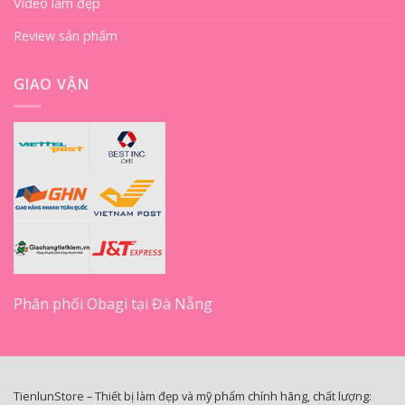
Video làm đẹp
Review sản phẩm
GIAO VẬN
Phân phối Obagi tại Đà Nẵng
TienlunStore – Thiết bị làm đẹp và mỹ phẩm chính hãng, chất lượng: