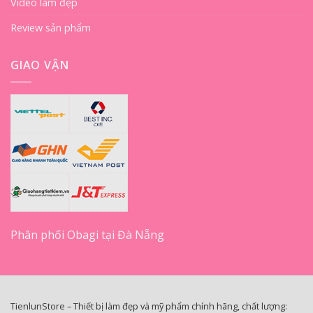
Video làm đẹp
Review sản phẩm
GIAO VẬN
Phân phối Obagi tại Đà Nẵng
TienlunStore – Thiết bị làm đẹp và mỹ phẩm chính hãng, chất lượng: