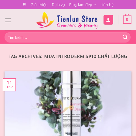
Skip
Giới thiệu
Dịch vụ
Blog làm đẹp
Liên hệ
to
content
0
Tìm
kiếm:
TAG ARCHIVES:
MUA INTRODERM SP10 CHẤT LƯỢNG
11
Th7