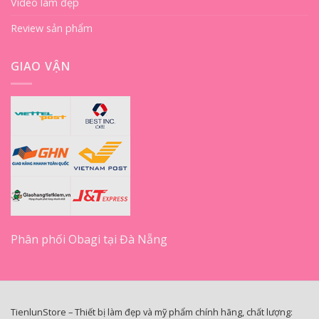
Video làm đẹp
Review sản phẩm
GIAO VẬN
Phân phối Obagi tại Đà Nẵng
TienlunStore – Thiết bị làm đẹp và mỹ phẩm chính hãng, chất lượng: