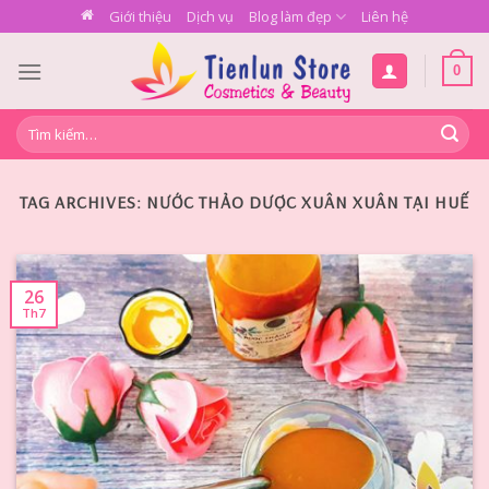
Skip
Giới thiệu
Dịch vụ
Blog làm đẹp
Liên hệ
to
content
0
Tìm
kiếm:
TAG ARCHIVES:
NƯỚC THẢO DƯỢC XUÂN XUÂN TẠI HUẾ
26
Th7