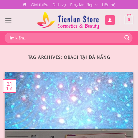
Skip
Giới thiệu
Dịch vụ
Blog làm đẹp
Liên hệ
to
content
0
Tìm
kiếm:
TAG ARCHIVES:
OBAGI TẠI ĐÀ NẴNG
21
Th1