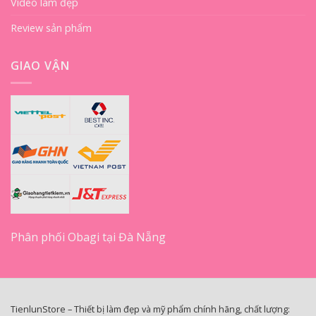
Video làm đẹp
Review sản phẩm
GIAO VẬN
Phân phối Obagi tại Đà Nẵng
TienlunStore – Thiết bị làm đẹp và mỹ phẩm chính hãng, chất lượng: