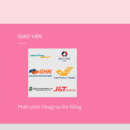
GIAO VẬN
Phân phối Obagi tại Đà Nẵng