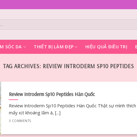
M SÓC DA
THIẾT BỊ LÀM ĐẸP
HIỆU QUẢ ĐIỀU TRỊ
TAG ARCHIVES:
REVIEW INTRODERM SP10 PEPTIDES
Review Introderm Sp10 Peptides Hàn Quốc
Review Introderm Sp10 Peptides Hàn Quốc Thật sự mình thích
mấy xịt khoáng lắm á, [...]
3 COMMENTS