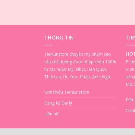
THÔNG TIN
TI
HOT
Tienlunstore chuyên mỹ phẩm cao
cấp chất lượng được nhập khẩu 100%
E: t
từ các nước: Mỹ, Nhật, Hàn Quốc,
A: 3
Thái Lan, Úc, Đức, Pháp, Anh, Nga…
Nẵng
Mở 
Giới thiệu Tienlunstore
Điều
Đăng ký Đại lý
Chín
Liên hệ