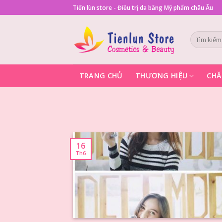
Skip
Tiến lùn store - Điều trị da bằng Mỹ phẩm châu Âu
to
content
Tìm
kiếm:
TRANG CHỦ
THƯƠNG HIỆU
CHĂ
16
Th6