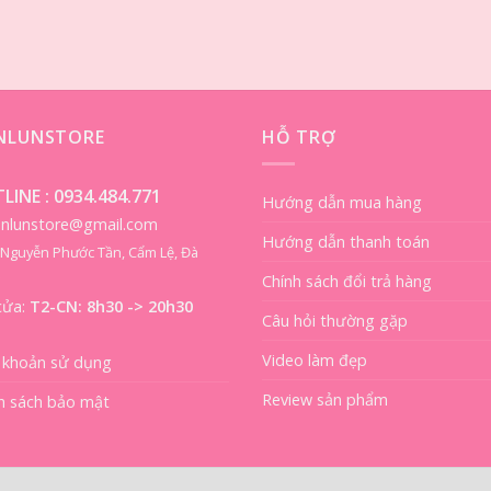
ENLUNSTORE
HỖ TRỢ
LINE :
0934.484.771
Hướng dẫn mua hàng
ienlunstore@gmail.com
Hướng dẫn thanh toán
8 Nguyễn Phước Tần, Cẩm Lệ, Đà
Chính sách đổi trả hàng
cửa:
T2-CN: 8h30 -> 20h30
Câu hỏi thường gặp
Video làm đẹp
 khoản sử dụng
Review sản phẩm
h sách bảo mật