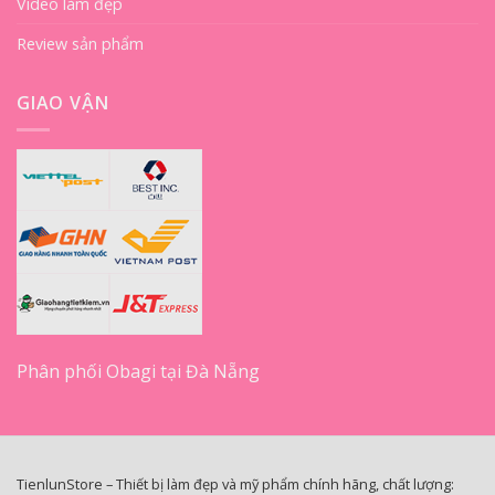
Video làm đẹp
Review sản phẩm
GIAO VẬN
Phân phối Obagi tại Đà Nẵng
TienlunStore – Thiết bị làm đẹp và mỹ phẩm chính hãng, chất lượng: