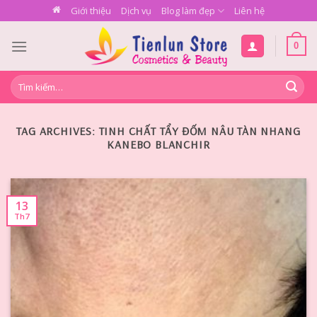
Skip
Giới thiệu
Dịch vụ
Blog làm đẹp
Liên hệ
to
content
0
Tìm
kiếm:
TAG ARCHIVES:
TINH CHẤT TẨY ĐỐM NÂU TÀN NHANG
KANEBO BLANCHIR
13
Th7