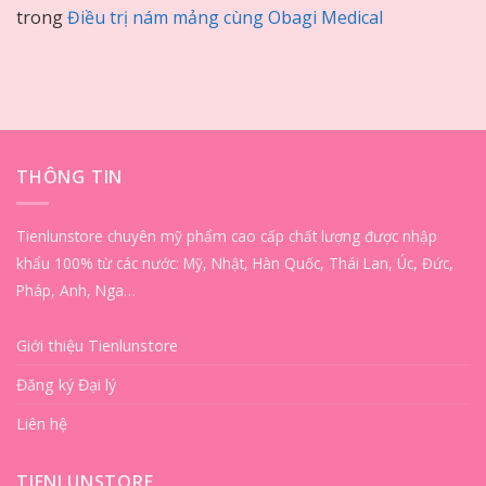
trong
Điều trị nám mảng cùng Obagi Medical
THÔNG TIN
Tienlunstore chuyên mỹ phẩm cao cấp chất lượng được nhập
khẩu 100% từ các nước: Mỹ, Nhật, Hàn Quốc, Thái Lan, Úc, Đức,
Pháp, Anh, Nga…
Giới thiệu Tienlunstore
Đăng ký Đại lý
Liên hệ
TIENLUNSTORE