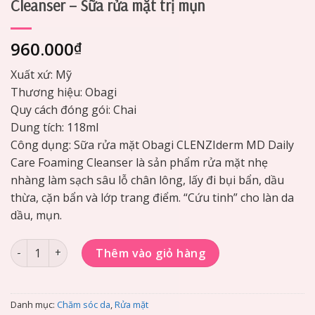
Cleanser – Sữa rửa mặt trị mụn
960.000
₫
Xuất xứ: Mỹ
Thương hiệu: Obagi
Quy cách đóng gói: Chai
Dung tích: 118ml
Công dụng: Sữa rửa mặt Obagi CLENZIderm MD Daily
Care Foaming Cleanser là sản phẩm rửa mặt nhẹ
nhàng làm sạch sâu lỗ chân lông, lấy đi bụi bẩn, dầu
thừa, cặn bẩn và lớp trang điểm. “Cứu tinh” cho làn da
dầu, mụn.
Obagi Clenziderm MD Daily Care Foaming Cleanser - Sữa rửa
Thêm vào giỏ hàng
Danh mục:
Chăm sóc da
,
Rửa mặt