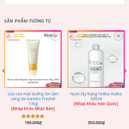
SẢN PHẨM TƯƠNG TỰ
Add to
Add to
Wishlist
Wishlist
Sữa rửa mặt dưỡng ẩm làm
Nước tẩy trang Holika Holika
sáng da Kanebo Freshel
500ml
130g
[Nhập khẩu Hàn Quốc]
[Nhập khẩu Nhật Bản]
190.000
₫
350.000
₫
Được xếp
hạng
5.00