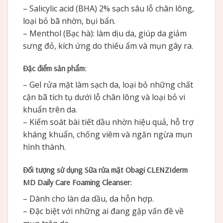
– Salicylic acid (BHA) 2% sạch sâu lỗ chân lông,
loại bỏ bã nhờn, bụi bẩn.
– Menthol (Bạc hà): làm dịu da, giúp da giảm
sưng đỏ, kích ứng do thiếu ẩm và mụn gây ra.
Đặc điểm sản phẩm:
– Gel rửa mặt làm sạch da, loại bỏ những chất
cặn bã tích tụ dưới lỗ chân lông và loại bỏ vi
khuẩn trên da.
– Kiểm soát bài tiết dầu nhờn hiệu quả, hỗ trợ
kháng khuẩn, chống viêm và ngăn ngừa mụn
hình thành.
Đối tượng sử dụng Sữa rửa mặt Obagi CLENZIderm
MD Daily Care Foaming Cleanser:
– Dành cho làn da dầu, da hỗn hợp.
– Đặc biệt với những ai đang gặp vấn đề về