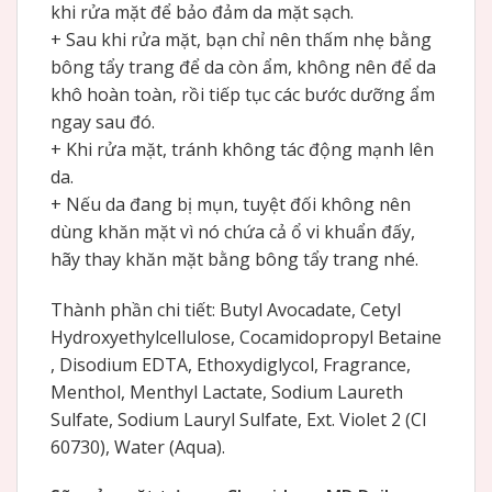
khi rửa mặt để bảo đảm da mặt sạch.
+ Sau khi rửa mặt, bạn chỉ nên thấm nhẹ bằng
bông tẩy trang để da còn ẩm, không nên để da
khô hoàn toàn, rồi tiếp tục các bước dưỡng ẩm
ngay sau đó.
+ Khi rửa mặt, tránh không tác động mạnh lên
da.
+ Nếu da đang bị mụn, tuyệt đối không nên
dùng khăn mặt vì nó chứa cả ổ vi khuẩn đấy,
hãy thay khăn mặt bằng bông tẩy trang nhé.
Thành phần chi tiết: Butyl Avocadate​,​ Cetyl
Hydroxyethylcellulose​,​ Cocamidopropyl Betaine​
,​ Disodium EDTA​,​ Ethoxydiglycol​,​ Fragrance​,​
Menthol​,​ Menthyl Lactate​,​ Sodium Laureth
Sulfate​,​ Sodium Lauryl Sulfate​,​ Ext. Violet 2 (CI
60730)​,​ Water (Aqua)​.