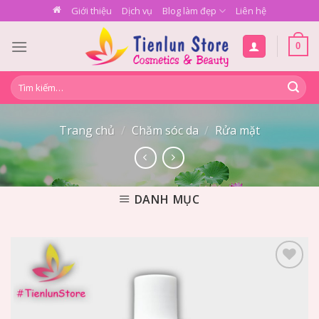
Skip
Giới thiệu
Dịch vụ
Blog làm đẹp
Liên hệ
to
content
0
Tìm
kiếm:
Trang chủ
/
Chăm sóc da
/
Rửa mặt
DANH MỤC
Add to
Wishlist