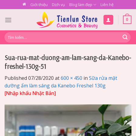
Skip
Giới thiệu
Dịch vụ
Blog làm đẹp
Liên hệ
to
content
0
Tìm
kiếm:
Sua-rua-mat-duong-am-lam-sang-da-Kanebo-
freshel-130g-51
Published
07/28/2020
at
600 × 450
in
Sữa rửa mặt
dưỡng ẩm làm sáng da Kanebo Freshel 130g
[Nhập khẩu Nhật Bản]