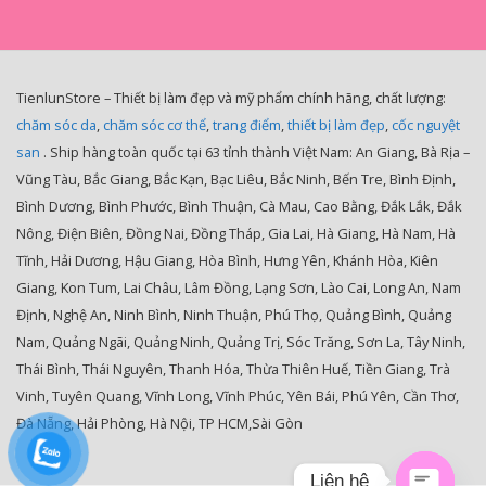
TienlunStore – Thiết bị làm đẹp và mỹ phẩm chính hãng, chất lượng:
chăm sóc da
,
chăm sóc cơ thể
,
trang điểm
,
thiết bị làm đẹp
,
cốc nguyệt
san
. Ship hàng toàn quốc tại 63 tỉnh thành Việt Nam: An Giang, Bà Rịa –
Vũng Tàu, Bắc Giang, Bắc Kạn, Bạc Liêu, Bắc Ninh, Bến Tre, Bình Định,
Bình Dương, Bình Phước, Bình Thuận, Cà Mau, Cao Bằng, Đắk Lắk, Đắk
Nông, Điện Biên, Đồng Nai, Đồng Tháp, Gia Lai, Hà Giang, Hà Nam, Hà
Tĩnh, Hải Dương, Hậu Giang, Hòa Bình, Hưng Yên, Khánh Hòa, Kiên
Giang, Kon Tum, Lai Châu, Lâm Đồng, Lạng Sơn, Lào Cai, Long An, Nam
Định, Nghệ An, Ninh Bình, Ninh Thuận, Phú Thọ, Quảng Bình, Quảng
Nam, Quảng Ngãi, Quảng Ninh, Quảng Trị, Sóc Trăng, Sơn La, Tây Ninh,
Thái Bình, Thái Nguyên, Thanh Hóa, Thừa Thiên Huế, Tiền Giang, Trà
Vinh, Tuyên Quang, Vĩnh Long, Vĩnh Phúc, Yên Bái, Phú Yên, Cần Thơ,
Đà Nẵng, Hải Phòng, Hà Nội, TP HCM,Sài Gòn
Liên hệ