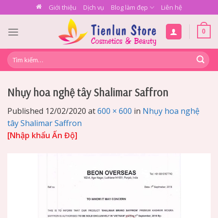
Skip
Giới thiệu
Dịch vụ
Blog làm đẹp
Liên hệ
to
content
0
Tìm
kiếm:
Nhụy hoa nghệ tây Shalimar Saffron
Published
12/02/2020
at
600 × 600
in
Nhụy hoa nghệ
tây Shalimar Saffron
[Nhập khẩu Ấn Độ]