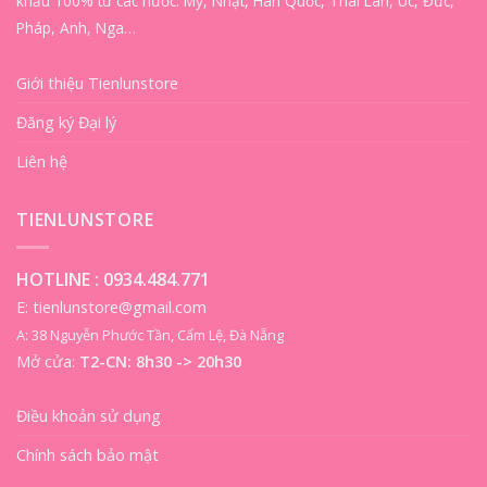
khẩu 100% từ các nước: Mỹ, Nhật, Hàn Quốc, Thái Lan, Úc, Đức,
Pháp, Anh, Nga…
Giới thiệu Tienlunstore
Đăng ký Đại lý
Liên hệ
TIENLUNSTORE
HOTLINE :
0934.484.771
E: tienlunstore@gmail.com
A: 38 Nguyễn Phước Tần, Cẩm Lệ, Đà Nẵng
Mở cửa:
T2-CN: 8h30 -> 20h30
Điều khoản sử dụng
Chính sách bảo mật