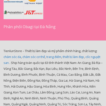
Phân phối Obagi tại Đà Nẵng
TienlunStore – Thiết bị làm đẹp và mỹ phẩm chính hãng, chất lượng:
chăm sóc da
,
chăm sóc cơ thể
,
trang điểm
,
thiết bị làm đẹp
,
cốc nguyệt
san
. Ship hàng toàn quốc tại 63 tỉnh thành Việt Nam: An Giang, Bà Rịa –
Vũng Tàu, Bắc Giang, Bắc Kạn, Bạc Liêu, Bắc Ninh, Bến Tre, Bình Định,
Bình Dương, Bình Phước, Bình Thuận, Cà Mau, Cao Bằng, Đắk Lắk, Đắk
Nông, Điện Biên, Đồng Nai, Đồng Tháp, Gia Lai, Hà Giang, Hà Nam, Hà
Tĩnh, Hải Dương, Hậu Giang, Hòa Bình, Hưng Yên, Khánh Hòa, Kiên
Giang, Kon Tum, Lai Châu, Lâm Đồng, Lạng Sơn, Lào Cai, Long An, Nam
Định, Nghệ An, Ninh Bình, Ninh Thuận, Phú Thọ, Quảng Bình, Quảng
Nam, Quảng Ngãi, Quảng Ninh, Quảng Trị, Sóc Trăng, Sơn La, Tây Ninh,