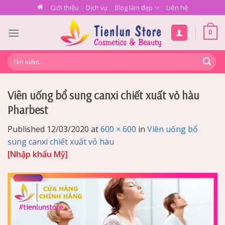
Skip
Giới thiệu
Dịch vụ
Blog làm đẹp
Liên hệ
to
content
0
Tìm
kiếm:
Viên uống bổ sung canxi chiết xuất vỏ hàu
Pharbest
Published
12/03/2020
at
600 × 600
in
Viên uống bổ
sung canxi chiết xuất vỏ hàu
[Nhập khẩu Mỹ]