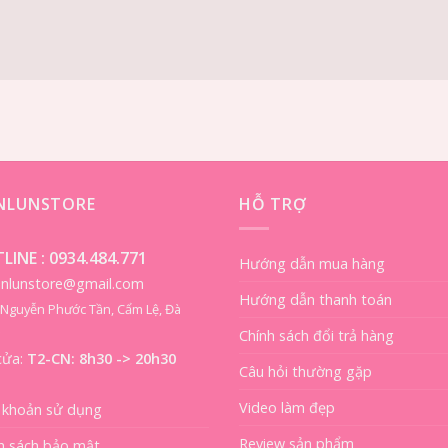
ENLUNSTORE
HỖ TRỢ
LINE :
0934.484.771
Hướng dẫn mua hàng
ienlunstore@gmail.com
Hướng dẫn thanh toán
8 Nguyễn Phước Tần, Cẩm Lệ, Đà
Chính sách đổi trả hàng
cửa:
T2-CN: 8h30 -> 20h30
Câu hỏi thường gặp
Video làm đẹp
 khoản sử dụng
Review sản phẩm
h sách bảo mật