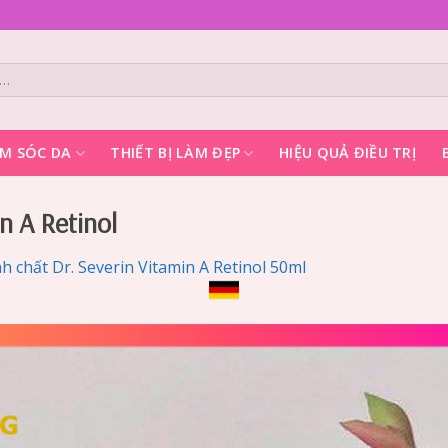
M SÓC DA
THIẾT BỊ LÀM ĐẸP
HIỆU QUẢ ĐIỀU TRỊ
n A Retinol
h chất Dr. Severin Vitamin A Retinol 50ml