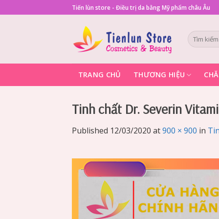
Skip
Tiến lùn store - Điều trị da bằng Mỹ phẩm châu Âu
to
content
Tìm
kiếm:
TRANG CHỦ
THƯƠNG HIỆU
CHĂ
Tinh chất Dr. Severin Vitami
Published
12/03/2020
at
900 × 900
in
Tin