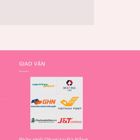
GIAO VẬN
Phân phối Obagi tại Đà Nẵng