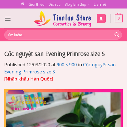
Skip
Giới thiệu
Dịch vụ
Blog làm đẹp
Liên hệ
to
content
0
Tìm
kiếm:
Cốc nguyệt san Evening Primrose size S
Published
12/03/2020
at
900 × 900
in
Cốc nguyệt san
Evening Primrose size S
[Nhập khẩu Hàn Quốc]