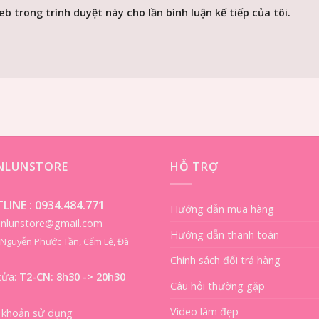
eb trong trình duyệt này cho lần bình luận kế tiếp của tôi.
ENLUNSTORE
HỖ TRỢ
LINE :
0934.484.771
Hướng dẫn mua hàng
ienlunstore@gmail.com
Hướng dẫn thanh toán
8 Nguyễn Phước Tần, Cẩm Lệ, Đà
Chính sách đổi trả hàng
cửa:
T2-CN: 8h30 -> 20h30
Câu hỏi thường gặp
Video làm đẹp
 khoản sử dụng