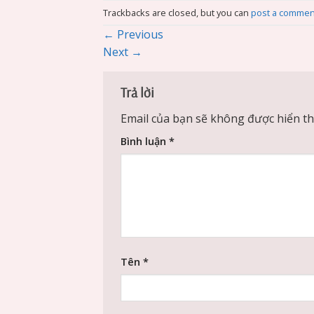
Trackbacks are closed, but you can
post a commen
←
Previous
Next
→
Trả lời
Email của bạn sẽ không được hiển thị
Bình luận
*
Tên
*