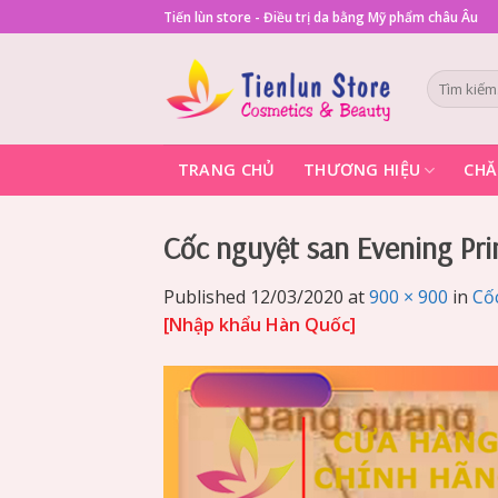
Skip
Tiến lùn store - Điều trị da bằng Mỹ phẩm châu Âu
to
content
Tìm
kiếm:
TRANG CHỦ
THƯƠNG HIỆU
CHĂ
Cốc nguyệt san Evening Pri
Published
12/03/2020
at
900 × 900
in
Cố
[Nhập khẩu Hàn Quốc]