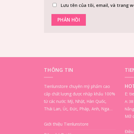
Lưu tên của tôi, email, và trang w
THÔNG TIN
TI
HOT
Tienlunstore chuyên mỹ phẩm cao
cấp chất lượng được nhập khẩu 100%
E: t
từ các nước: Mỹ, Nhật, Hàn Quốc,
A: 3
Thái Lan, Úc, Đức, Pháp, Anh, Nga…
Nẵng
Mở 
Giới thiệu Tienlunstore
Điều