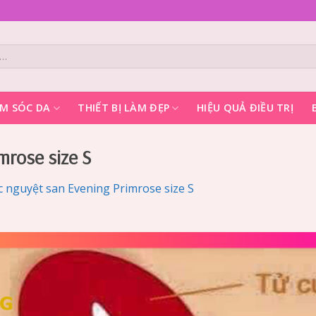
M SÓC DA
THIẾT BỊ LÀM ĐẸP
HIỆU QUẢ ĐIỀU TRỊ
mrose size S
c nguyệt san Evening Primrose size S