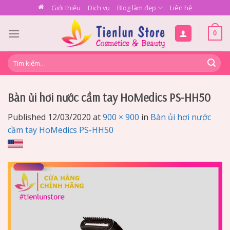
Skip
Giới thiệu
Dịch vụ
Blog làm đẹp
Liên hệ
to
content
0
Tìm
kiếm:
Bàn ủi hơi nước cầm tay HoMedics PS-HH50
Published
12/03/2020
at
900 × 900
in
Bàn ủi hơi nước
cầm tay HoMedics PS-HH50