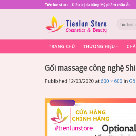
Skip
Tiến lùn store - Điều trị da bằng Mỹ phẩm châu Âu
to
content
Tìm
kiếm:
TRANG CHỦ
THƯƠNG HIỆU
CHĂ
Gối massage công nghệ Sh
Published
12/03/2020
at
600 × 600
in
Gố