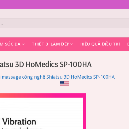
M SÓC DA
THIẾT BỊ LÀM ĐẸP
HIỆU QUẢ ĐIỀU TRỊ
iatsu 3D HoMedics SP-100HA
i massage công nghệ Shiatsu 3D HoMedics SP-100HA