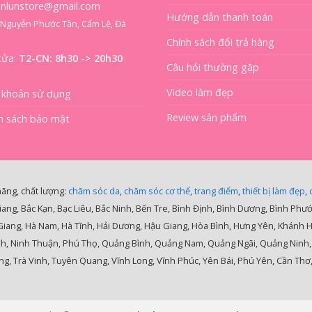
ienlunstore@gmail.com
Hướng dẫn thanh toán
8 Nguyễn Phước Tần, Cẩm Lệ, Đà
Chính sách đổi trả hàng
cửa:
T2-CN: 8h30 -> 20h30
Câu hỏi thường gặp
Video làm đẹp
 khoản sử dụng
Review sản phẩm
h sách bảo mật
hãng, chất lượng:
chăm sóc da
,
chăm sóc cơ thể
,
trang điểm
,
thiết bị làm đẹp
,
iang, Bắc Kạn, Bạc Liêu, Bắc Ninh, Bến Tre, Bình Định, Bình Dương, Bình Phư
 Giang, Hà Nam, Hà Tĩnh, Hải Dương, Hậu Giang, Hòa Bình, Hưng Yên, Khánh 
nh, Ninh Thuận, Phú Thọ, Quảng Bình, Quảng Nam, Quảng Ngãi, Quảng Ninh, Qu
g, Trà Vinh, Tuyên Quang, Vĩnh Long, Vĩnh Phúc, Yên Bái, Phú Yên, Cần Thơ