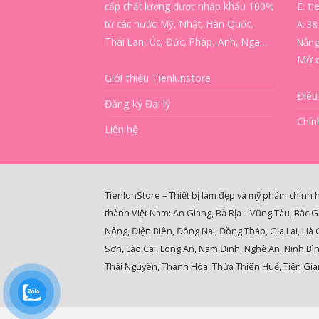
cấp chất lượng được nhập khẩu 100%
E: t
từ các nước: Mỹ, Nhật, Hàn Quốc,
A: 3
Thái Lan, Úc, Đức, Pháp, Anh, Nga…
Nẵng
Mở 
Giới thiệu Tienlunstore
Điều
Đăng ký Đại lý
Chín
Liên hệ
TienlunStore – Thiết bị làm đẹp và mỹ phẩm chính 
thành Việt Nam: An Giang, Bà Rịa – Vũng Tàu, Bắc G
Nông, Điện Biên, Đồng Nai, Đồng Tháp, Gia Lai, Hà
Sơn, Lào Cai, Long An, Nam Định, Nghệ An, Ninh Bì
Thái Nguyên, Thanh Hóa, Thừa Thiên Huế, Tiền Gian