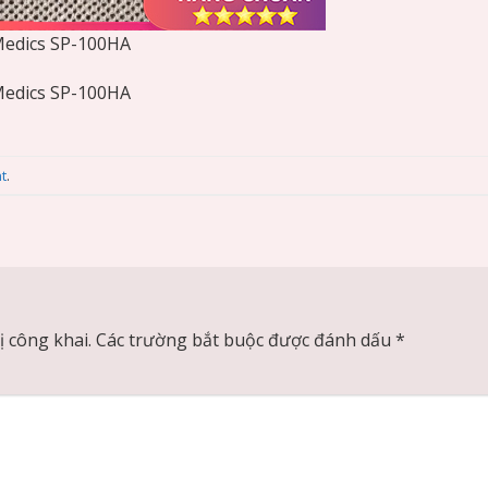
Medics SP-100HA
Medics SP-100HA
t
.
 công khai.
Các trường bắt buộc được đánh dấu
*