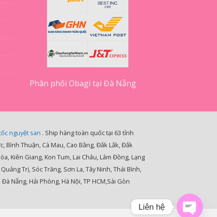
Phân phối Obagi tại Đà Nẵng
cốc nguyệt san
. Ship hàng toàn quốc tại 63 tỉnh
ớc, Bình Thuận, Cà Mau, Cao Bằng, Đắk Lắk, Đắk
Hòa, Kiên Giang, Kon Tum, Lai Châu, Lâm Đồng, Lạng
ảng Trị, Sóc Trăng, Sơn La, Tây Ninh, Thái Bình,
, Đà Nẵng, Hải Phòng, Hà Nội, TP HCM,Sài Gòn
Liên hệ