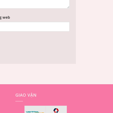
g web
GIAO VẬN