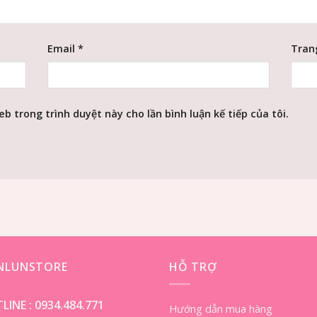
Email
*
Tran
eb trong trình duyệt này cho lần bình luận kế tiếp của tôi.
ENLUNSTORE
HỖ TRỢ
LINE :
0934.484.771
Hướng dẫn mua hàng