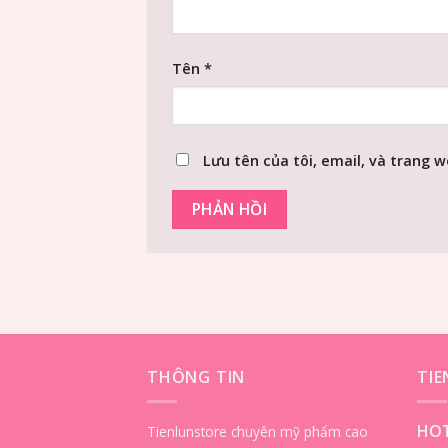
Tên
*
Lưu tên của tôi, email, và trang w
THÔNG TIN
TI
HOT
Tienlunstore chuyên mỹ phẩm cao