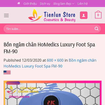
Skip
Giới thiệu
Dịch vụ
Blog làm đẹp
Liên hệ
to
content
0
Tìm
kiếm:
Bồn ngâm chân HoMedics Luxury Foot Spa
FM-90
Published
12/03/2020
at
600 × 600
in
Bồn ngâm chân
HoMedics Luxury Foot Spa FM-90