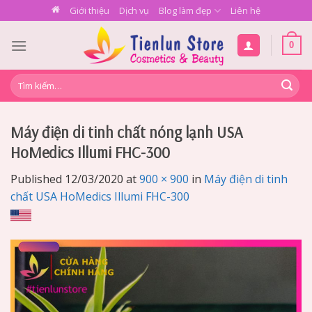
Skip
Giới thiệu
Dịch vụ
Blog làm đẹp
Liên hệ
to
content
0
Tìm
kiếm:
Máy điện di tinh chất nóng lạnh USA
HoMedics Illumi FHC-300
Published
12/03/2020
at
900 × 900
in
Máy điện di tinh
chất USA HoMedics Illumi FHC-300