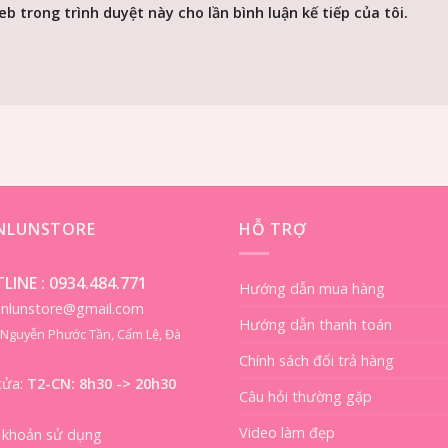
eb trong trình duyệt này cho lần bình luận kế tiếp của tôi.
ENLUNSTORE
HỖ TRỢ
LINE :
0934.484.771
Hướng dẫn mua hàng
ienlunstore@gmail.com
Hướng dẫn thanh toán
8 Nguyễn Phước Tần, Cẩm Lệ, Đà
Chính sách đổi trả hàng
cửa:
T2-CN: 8h30 -> 20h30
Câu hỏi thường gặp
Video làm đẹp
 khoản sử dụng