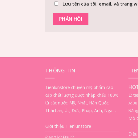
Lưu tên của tôi, email, và trang w
THÔNG TIN
TI
HOT
Tienlunstore chuyên mỹ phẩm cao
cấp chất lượng được nhập khẩu 100%
E: t
từ các nước: Mỹ, Nhật, Hàn Quốc,
A: 3
Thái Lan, Úc, Đức, Pháp, Anh, Nga…
Nẵng
Mở 
Giới thiệu Tienlunstore
Điều
Đăng ký Đại lý