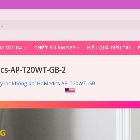
M SÓC DA
THIẾT BỊ LÀM ĐẸP
HIỆU QUẢ ĐIỀU TRỊ
ics-AP-T20WT-GB-2
y lọc không khí HoMedics AP-T20WT-GB