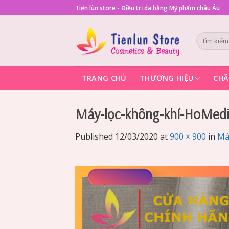
Skip
Tiến lùn store - Điều trị da bằng Mỹ phẩm châu Âu
to
content
Tìm
kiếm:
TRANG CHỦ
THƯƠNG HIỆU
CHĂ
Máy-lọc-không-khí-HoMed
Published
12/03/2020
at
900 × 900
in
Má