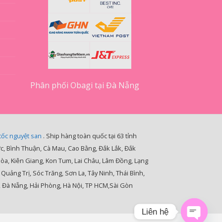
Phân phối Obagi tại Đà Nẵng
cốc nguyệt san
. Ship hàng toàn quốc tại 63 tỉnh
ớc, Bình Thuận, Cà Mau, Cao Bằng, Đắk Lắk, Đắk
Hòa, Kiên Giang, Kon Tum, Lai Châu, Lâm Đồng, Lạng
ảng Trị, Sóc Trăng, Sơn La, Tây Ninh, Thái Bình,
, Đà Nẵng, Hải Phòng, Hà Nội, TP HCM,Sài Gòn
Liên hệ