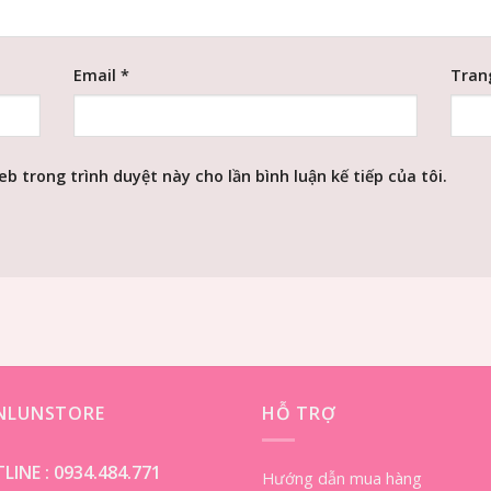
Email
*
Tran
eb trong trình duyệt này cho lần bình luận kế tiếp của tôi.
ENLUNSTORE
HỖ TRỢ
LINE :
0934.484.771
Hướng dẫn mua hàng