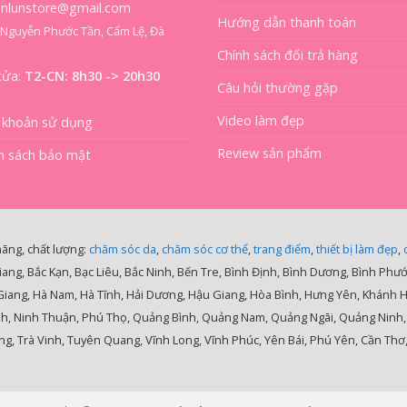
ienlunstore@gmail.com
Hướng dẫn thanh toán
8 Nguyễn Phước Tần, Cẩm Lệ, Đà
Chính sách đổi trả hàng
cửa:
T2-CN: 8h30 -> 20h30
Câu hỏi thường gặp
Video làm đẹp
 khoản sử dụng
Review sản phẩm
h sách bảo mật
hãng, chất lượng:
chăm sóc da
,
chăm sóc cơ thể
,
trang điểm
,
thiết bị làm đẹp
,
iang, Bắc Kạn, Bạc Liêu, Bắc Ninh, Bến Tre, Bình Định, Bình Dương, Bình Phư
 Giang, Hà Nam, Hà Tĩnh, Hải Dương, Hậu Giang, Hòa Bình, Hưng Yên, Khánh 
nh, Ninh Thuận, Phú Thọ, Quảng Bình, Quảng Nam, Quảng Ngãi, Quảng Ninh, Qu
g, Trà Vinh, Tuyên Quang, Vĩnh Long, Vĩnh Phúc, Yên Bái, Phú Yên, Cần Thơ