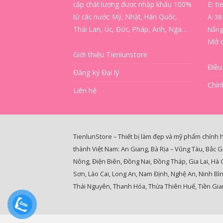
cấp chất lượng được nhập khẩu 100%
E: t
từ các nước: Mỹ, Nhật, Hàn Quốc,
A: 3
Thái Lan, Úc, Đức, Pháp, Anh, Nga…
Nẵng
Mở 
Giới thiệu Tienlunstore
Điều
Đăng ký Đại lý
Chín
Liên hệ
TienlunStore – Thiết bị làm đẹp và mỹ phẩm chính 
thành Việt Nam: An Giang, Bà Rịa – Vũng Tàu, Bắc G
Nông, Điện Biên, Đồng Nai, Đồng Tháp, Gia Lai, Hà
Sơn, Lào Cai, Long An, Nam Định, Nghệ An, Ninh Bì
Thái Nguyên, Thanh Hóa, Thừa Thiên Huế, Tiền Gian