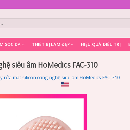
M SÓC DA
THIẾT BỊ LÀM ĐẸP
HIỆU QUẢ ĐIỀU TRỊ
nghệ siêu âm HoMedics FAC-310
y rửa mặt silicon công nghệ siêu âm HoMedics FAC-310