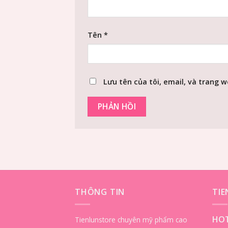
Tên
*
Lưu tên của tôi, email, và trang w
THÔNG TIN
TI
HOT
Tienlunstore chuyên mỹ phẩm cao