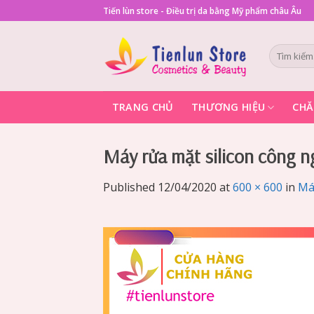
Skip
Tiến lùn store - Điều trị da bằng Mỹ phẩm châu Âu
to
content
Tìm
kiếm:
TRANG CHỦ
THƯƠNG HIỆU
CHĂ
Máy rửa mặt silicon công 
Published
12/04/2020
at
600 × 600
in
Má