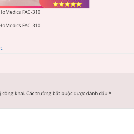
 HoMedics FAC-310
 HoMedics FAC-310
t
.
 công khai.
Các trường bắt buộc được đánh dấu
*