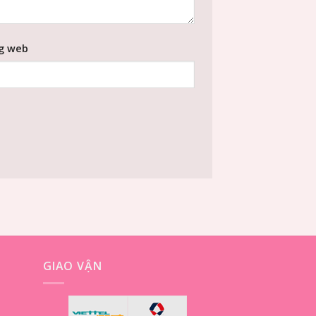
g web
GIAO VẬN