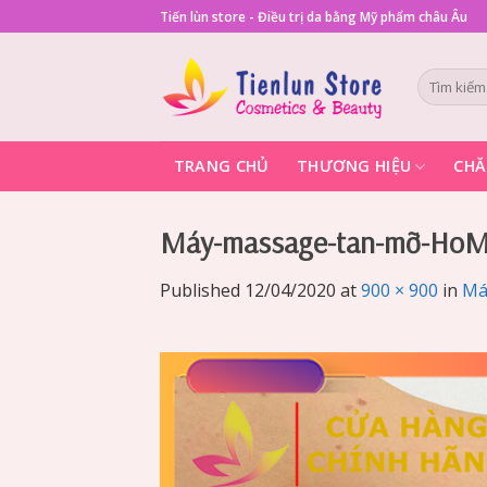
Skip
Tiến lùn store - Điều trị da bằng Mỹ phẩm châu Âu
to
content
Tìm
kiếm:
TRANG CHỦ
THƯƠNG HIỆU
CHĂ
Máy-massage-tan-mỡ-HoMe
Published
12/04/2020
at
900 × 900
in
Má