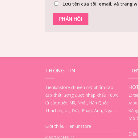
Lưu tên của tôi, email, và trang w
THÔNG TIN
TI
HOT
Tienlunstore chuyên mỹ phẩm cao
cấp chất lượng được nhập khẩu 100%
E: t
từ các nước: Mỹ, Nhật, Hàn Quốc,
A: 3
Thái Lan, Úc, Đức, Pháp, Anh, Nga…
Nẵng
Mở 
Giới thiệu Tienlunstore
Điều
Đăng ký Đại lý