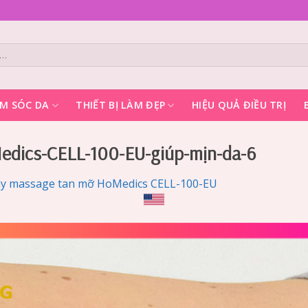
M SÓC DA
THIẾT BỊ LÀM ĐẸP
HIỆU QUẢ ĐIỀU TRỊ
dics-CELL-100-EU-giúp-mịn-da-6
y massage tan mỡ HoMedics CELL-100-EU