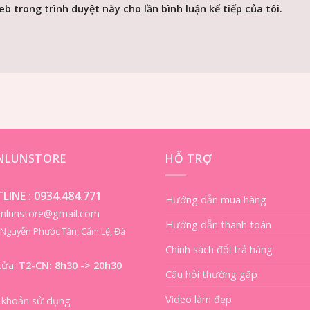
eb trong trình duyệt này cho lần bình luận kế tiếp của tôi.
ENLUNSTORE
HỖ TRỢ
LINE :
0934.484.771
Hướng dẫn mua hàng
ienlunstore@gmail.com
Hướng dẫn thanh toán
8 Nguyễn Phước Tần, Cẩm Lệ, Đà
Chính sách đổi trả hàng
cửa:
T2-CN: 8h30 -> 20h30
Câu hỏi thường gặp
Video làm đẹp
 khoản sử dụng