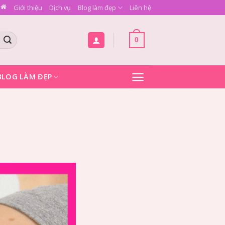
Giới thiệu
Dịch vụ
Blog làm đẹp
Liên hệ
0
BLOG LÀM ĐẸP