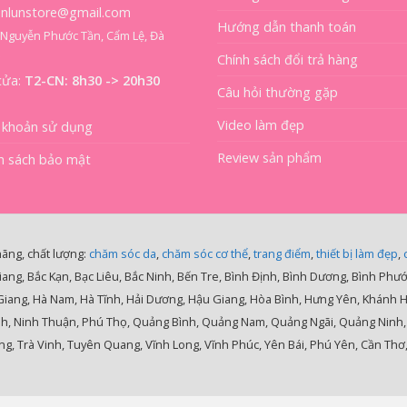
ienlunstore@gmail.com
Hướng dẫn thanh toán
8 Nguyễn Phước Tần, Cẩm Lệ, Đà
Chính sách đổi trả hàng
cửa:
T2-CN: 8h30 -> 20h30
Câu hỏi thường gặp
Video làm đẹp
 khoản sử dụng
Review sản phẩm
h sách bảo mật
hãng, chất lượng:
chăm sóc da
,
chăm sóc cơ thể
,
trang điểm
,
thiết bị làm đẹp
,
iang, Bắc Kạn, Bạc Liêu, Bắc Ninh, Bến Tre, Bình Định, Bình Dương, Bình Phư
 Giang, Hà Nam, Hà Tĩnh, Hải Dương, Hậu Giang, Hòa Bình, Hưng Yên, Khánh 
nh, Ninh Thuận, Phú Thọ, Quảng Bình, Quảng Nam, Quảng Ngãi, Quảng Ninh, Qu
g, Trà Vinh, Tuyên Quang, Vĩnh Long, Vĩnh Phúc, Yên Bái, Phú Yên, Cần Thơ