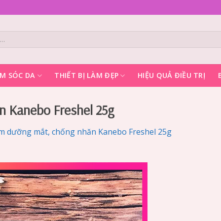
M SÓC DA
THIẾT BỊ LÀM ĐẸP
HIỆU QUẢ ĐIỀU TRỊ
n Kanebo Freshel 25g
m dưỡng mắt, chống nhăn Kanebo Freshel 25g