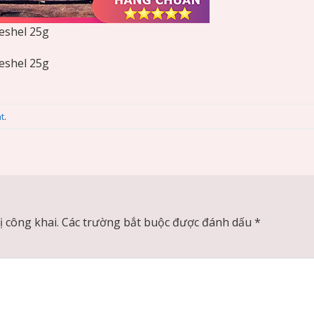
eshel 25g
eshel 25g
t
.
 công khai.
Các trường bắt buộc được đánh dấu
*