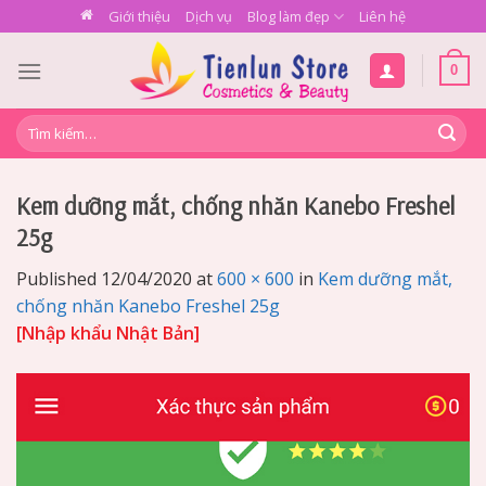
Skip
Giới thiệu
Dịch vụ
Blog làm đẹp
Liên hệ
to
content
0
Tìm
kiếm:
Kem dưỡng mắt, chống nhăn Kanebo Freshel
25g
Published
12/04/2020
at
600 × 600
in
Kem dưỡng mắt,
chống nhăn Kanebo Freshel 25g
[Nhập khẩu Nhật Bản]