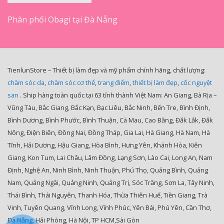
Phân phối Obagi tại Đà Nẵng
TienlunStore – Thiết bị làm đẹp và mỹ phẩm chính hãng, chất lượng:
chăm sóc da
,
chăm sóc cơ thể
,
trang điểm
,
thiết bị làm đẹp
,
cốc nguyệt
san
. Ship hàng toàn quốc tại 63 tỉnh thành Việt Nam: An Giang, Bà Rịa –
Vũng Tàu, Bắc Giang, Bắc Kạn, Bạc Liêu, Bắc Ninh, Bến Tre, Bình Định,
Bình Dương, Bình Phước, Bình Thuận, Cà Mau, Cao Bằng, Đắk Lắk, Đắk
Nông, Điện Biên, Đồng Nai, Đồng Tháp, Gia Lai, Hà Giang, Hà Nam, Hà
Tĩnh, Hải Dương, Hậu Giang, Hòa Bình, Hưng Yên, Khánh Hòa, Kiên
Giang, Kon Tum, Lai Châu, Lâm Đồng, Lạng Sơn, Lào Cai, Long An, Nam
Định, Nghệ An, Ninh Bình, Ninh Thuận, Phú Thọ, Quảng Bình, Quảng
Nam, Quảng Ngãi, Quảng Ninh, Quảng Trị, Sóc Trăng, Sơn La, Tây Ninh,
Thái Bình, Thái Nguyên, Thanh Hóa, Thừa Thiên Huế, Tiền Giang, Trà
Vinh, Tuyên Quang, Vĩnh Long, Vĩnh Phúc, Yên Bái, Phú Yên, Cần Thơ,
Đà Nẵng, Hải Phòng, Hà Nội, TP HCM,Sài Gòn