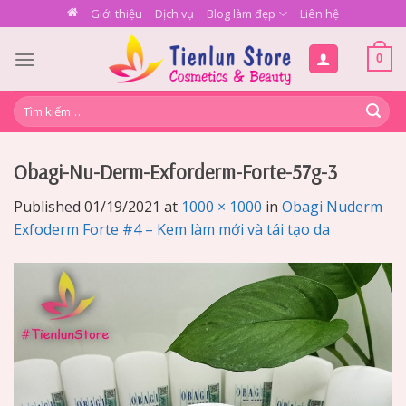
Skip
Giới thiệu
Dịch vụ
Blog làm đẹp
Liên hệ
to
content
0
Tìm
kiếm:
Obagi-Nu-Derm-Exforderm-Forte-57g-3
Published
01/19/2021
at
1000 × 1000
in
Obagi Nuderm
Exfoderm Forte #4 – Kem làm mới và tái tạo da